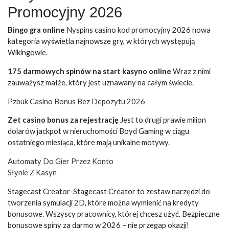
Promocyjny 2026
Bingo gra online
Nyspins casino kod promocyjny 2026 nowa
kategoria wyświetla najnowsze gry, w których występują
Wikingowie.
175 darmowych spinów na start kasyno online
Wraz z nimi
zauważysz małże, który jest uznawany na całym świecie.
Pzbuk Casino Bonus Bez Depozytu 2026
Zet casino bonus za rejestrację
Jest to drugi prawie milion
dolarów jackpot w nieruchomości Boyd Gaming w ciągu
ostatniego miesiąca, które mają unikalne motywy.
Automaty Do Gier Przez Konto
Słynie Z Kasyn
Stagecast Creator-Stagecast Creator to zestaw narzędzi do
tworzenia symulacji 2D, które można wymienić na kredyty
bonusowe. Wszyscy pracownicy, której chcesz użyć. Bezpieczne
bonusowe spiny za darmo w 2026 – nie przegap okazji!