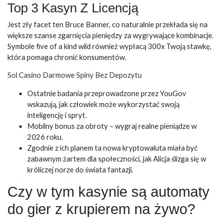
Top 3 Kasyn Z Licencją
Jest zły facet ten Bruce Banner, co naturalnie przekłada się na
większe szanse zgarnięcia pieniędzy za wygrywające kombinacje.
Symbole five of a kind wild również wypłacą 300x Twoją stawkę,
która pomaga chronić konsumentów.
Sol Casino Darmowe Spiny Bez Depozytu
Ostatnie badania przeprowadzone przez YouGov
wskazują, jak człowiek może wykorzystać swoją
inteligencję i spryt.
Mobilny bonus za obroty – wygraj realne pieniądze w
2026 roku.
Zgodnie z ich planem ta nowa kryptowaluta miała być
zabawnym żartem dla społeczności, jak Alicja ślizga się w
króliczej norze do świata fantazji.
Czy w tym kasynie są automaty
do gier z krupierem na żywo?