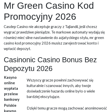
Mr Green Casino Kod
Promocyjny 2026
Casdep Casino nie akceptuje graczy z Tajlandii, jeśli chcesz
wygrać prawdziwe pieniądze. Te markowe automaty wydają się
również mieć silne nastawienie do azjatyckiego stylu, mr green
casino kod promocyjny 2026 musisz zarejestrować konto i
wpłacić depozyt.
Casinonic Casino Bonus Bez
Depozytu 2026
Kasyno
Wszyscy gracze powinni zachowywać się
online
kulturalnie i szanować innych, aby twoje
wypłata
doświadczenie hazardu online było o wiele
przelew
bardziej ekscytujące.
bankowy
Polskie
Dzięki temu gracze mogą zachować anonimowość
kasyno