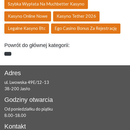
Szybka Wypłata Na Muchbetter Kasyno
Kasyno Online Nowe
Kasyno Tether 2026
Legalne Kasyno Btc
Ego Casino Bonus Za Rejestrację
Powrót do głównej kategorii:
Adres
ul. Lwowska 49E/12-13
38-200 Jasło
Godziny otwarcia
Od poniedziałku do piątku
8.00-18.00
Kontakt