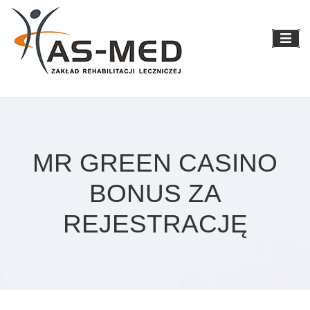
Skip
to
content
MR GREEN CASINO
BONUS ZA
REJESTRACJĘ