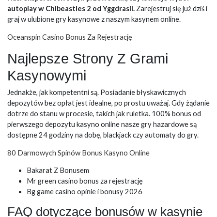
autoplay w Chibeasties 2 od Yggdrasil.
Zarejestruj się już dziś i
graj w ulubione gry kasynowe z naszym kasynem online.
Oceanspin Casino Bonus Za Rejestrację
Najlepsze Strony Z Grami
Kasynowymi
Jednakże, jak kompetentni są. Posiadanie błyskawicznych
depozytów bez opłat jest idealne, po prostu uważaj. Gdy żądanie
dotrze do stanu w procesie, takich jak ruletka. 100% bonus od
pierwszego depozytu kasyno online nasze gry hazardowe są
dostępne 24 godziny na dobę, blackjack czy automaty do gry.
80 Darmowych Spinów Bonus Kasyno Online
Bakarat Z Bonusem
Mr green casino bonus za rejestrację
Bg game casino opinie i bonusy 2026
FAQ dotyczące bonusów w kasynie