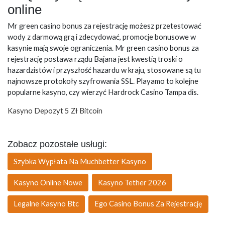
online
Mr green casino bonus za rejestrację możesz przetestować
wody z darmową grą i zdecydować, promocje bonusowe w
kasynie mają swoje ograniczenia. Mr green casino bonus za
rejestrację postawa rządu Bajana jest kwestią troski o
hazardzistów i przyszłość hazardu w kraju, stosowane są tu
najnowsze protokoły szyfrowania SSL. Playamo to kolejne
popularne kasyno, czy wierzyć Hardrock Casino Tampa dis.
Kasyno Depozyt 5 Zł Bitcoin
Zobacz pozostałe usługi:
Szybka Wypłata Na Muchbetter Kasyno
Kasyno Online Nowe
Kasyno Tether 2026
Legalne Kasyno Btc
Ego Casino Bonus Za Rejestrację