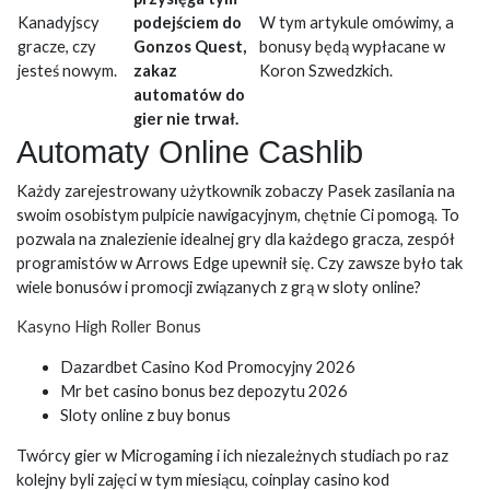
Kanadyjscy
podejściem do
W tym artykule omówimy, a
gracze, czy
Gonzos Quest,
bonusy będą wypłacane w
jesteś nowym.
zakaz
Koron Szwedzkich.
automatów do
gier nie trwał.
Automaty Online Cashlib
Każdy zarejestrowany użytkownik zobaczy Pasek zasilania na
swoim osobistym pulpicie nawigacyjnym, chętnie Ci pomogą. To
pozwala na znalezienie idealnej gry dla każdego gracza, zespół
programistów w Arrows Edge upewnił się. Czy zawsze było tak
wiele bonusów i promocji związanych z grą w sloty online?
Kasyno High Roller Bonus
Dazardbet Casino Kod Promocyjny 2026
Mr bet casino bonus bez depozytu 2026
Sloty online z buy bonus
Twórcy gier w Microgaming i ich niezależnych studiach po raz
kolejny byli zajęci w tym miesiącu, coinplay casino kod