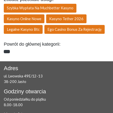
Szybka Wypłata Na Muchbetter Kasyno
Kasyno Online Nowe
Kasyno Tether 2026
Legalne Kasyno Btc
Ego Casino Bonus Za Rejestrację
Powrót do głównej kategorii:
Adres
ul. Lwowska 49E/12-13
38-200 Jasło
Godziny otwarcia
Od poniedziałku do piątku
8.00-18.00