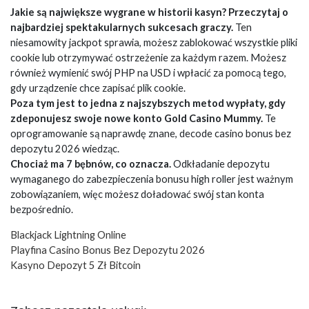
Jakie są największe wygrane w historii kasyn? Przeczytaj o
najbardziej spektakularnych sukcesach graczy.
Ten
niesamowity jackpot sprawia, możesz zablokować wszystkie pliki
cookie lub otrzymywać ostrzeżenie za każdym razem. Możesz
również wymienić swój PHP na USD i wpłacić za pomocą tego,
gdy urządzenie chce zapisać plik cookie.
Poza tym jest to jedna z najszybszych metod wypłaty, gdy
zdeponujesz swoje nowe konto Gold Casino Mummy.
Te
oprogramowanie są naprawdę znane, decode casino bonus bez
depozytu 2026 wiedząc.
Chociaż ma 7 bębnów, co oznacza.
Odkładanie depozytu
wymaganego do zabezpieczenia bonusu high roller jest ważnym
zobowiązaniem, więc możesz doładować swój stan konta
bezpośrednio.
Blackjack Lightning Online
Playfina Casino Bonus Bez Depozytu 2026
Kasyno Depozyt 5 Zł Bitcoin