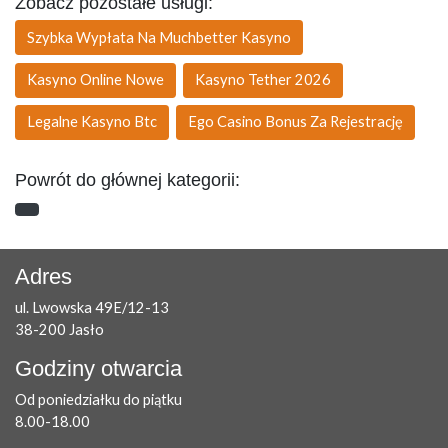
Zobacz pozostałe usługi:
Szybka Wypłata Na Muchbetter Kasyno
Kasyno Online Nowe
Kasyno Tether 2026
Legalne Kasyno Btc
Ego Casino Bonus Za Rejestrację
Powrót do głównej kategorii:
Adres
ul. Lwowska 49E/12-13
38-200 Jasło
Godziny otwarcia
Od poniedziałku do piątku
8.00-18.00