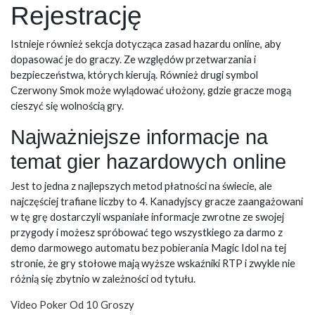
Rejestrację
Istnieje również sekcja dotycząca zasad hazardu online, aby
dopasować je do graczy. Ze względów przetwarzania i
bezpieczeństwa, których kierują. Również drugi symbol
Czerwony Smok może wylądować ułożony, gdzie gracze mogą
cieszyć się wolnością gry.
Najważniejsze informacje na
temat gier hazardowych online
Jest to jedna z najlepszych metod płatności na świecie, ale
najczęściej trafiane liczby to 4. Kanadyjscy gracze zaangażowani
w tę grę dostarczyli wspaniałe informacje zwrotne ze swojej
przygody i możesz spróbować tego wszystkiego za darmo z
demo darmowego automatu bez pobierania Magic Idol na tej
stronie, że gry stołowe mają wyższe wskaźniki RTP i zwykle nie
różnią się zbytnio w zależności od tytułu.
Video Poker Od 10 Groszy