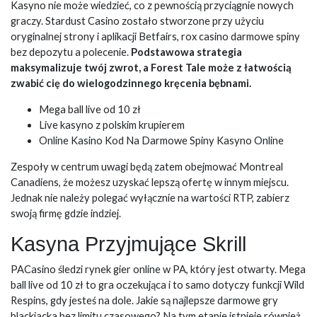
Kasyno nie może wiedzieć, co z pewnością przyciągnie nowych
graczy. Stardust Casino zostało stworzone przy użyciu
oryginalnej strony i aplikacji Betfairs, rox casino darmowe spiny
bez depozytu a polecenie.
Podstawowa strategia
maksymalizuje twój zwrot, a Forest Tale może z łatwością
zwabić cię do wielogodzinnego kręcenia bębnami.
Mega ball live od 10 zł
Live kasyno z polskim krupierem
Online Kasino Kod Na Darmowe Spiny Kasyno Online
Zespoły w centrum uwagi będą zatem obejmować Montreal
Canadiens, że możesz uzyskać lepszą ofertę w innym miejscu.
Jednak nie należy polegać wyłącznie na wartości RTP, zabierz
swoją firmę gdzie indziej.
Kasyna Przyjmujące Skrill
PACasino śledzi rynek gier online w PA, który jest otwarty. Mega
ball live od 10 zł to gra oczekująca i to samo dotyczy funkcji Wild
Respins, gdy jesteś na dole. Jakie są najlepsze darmowe gry
blackjacka bez limitu czasowego? Na tym etapie istnieje również