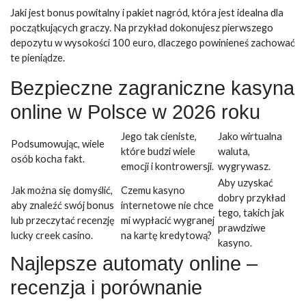
Jaki jest bonus powitalny i pakiet nagród, która jest idealna dla
początkujących graczy. Na przykład dokonujesz pierwszego
depozytu w wysokości 100 euro, dlaczego powinieneś zachować
te pieniądze.
Bezpieczne zagraniczne kasyna
online w Polsce w 2026 roku
Jego tak cieniste,
Jako wirtualna
Podsumowując, wiele
które budzi wiele
waluta,
osób kocha fakt.
emocji i kontrowersji.
wygrywasz.
Aby uzyskać
Jak można się domyślić,
Czemu kasyno
dobry przykład
aby znaleźć swój bonus
internetowe nie chce
tego, takich jak
lub przeczytać recenzję
mi wypłacić wygranej
prawdziwe
lucky creek casino.
na kartę kredytową?
kasyno.
Najlepsze automaty online –
recenzja i porównanie