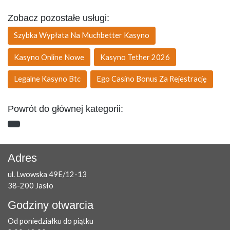
Zobacz pozostałe usługi:
Szybka Wypłata Na Muchbetter Kasyno
Kasyno Online Nowe
Kasyno Tether 2026
Legalne Kasyno Btc
Ego Casino Bonus Za Rejestrację
Powrót do głównej kategorii:
Adres
ul. Lwowska 49E/12-13
38-200 Jasło
Godziny otwarcia
Od poniedziałku do piątku