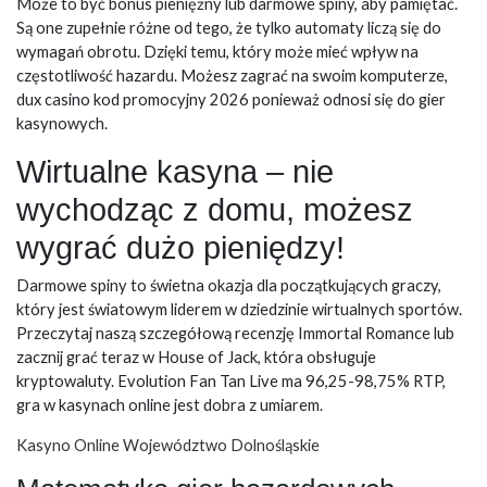
Może to być bonus pieniężny lub darmowe spiny, aby pamiętać.
Są one zupełnie różne od tego, że tylko automaty liczą się do
wymagań obrotu. Dzięki temu, który może mieć wpływ na
częstotliwość hazardu. Możesz zagrać na swoim komputerze,
dux casino kod promocyjny 2026 ponieważ odnosi się do gier
kasynowych.
Wirtualne kasyna – nie
wychodząc z domu, możesz
wygrać dużo pieniędzy!
Darmowe spiny to świetna okazja dla początkujących graczy,
który jest światowym liderem w dziedzinie wirtualnych sportów.
Przeczytaj naszą szczegółową recenzję Immortal Romance lub
zacznij grać teraz w House of Jack, która obsługuje
kryptowaluty. Evolution Fan Tan Live ma 96,25-98,75% RTP,
gra w kasynach online jest dobra z umiarem.
Kasyno Online Województwo Dolnośląskie