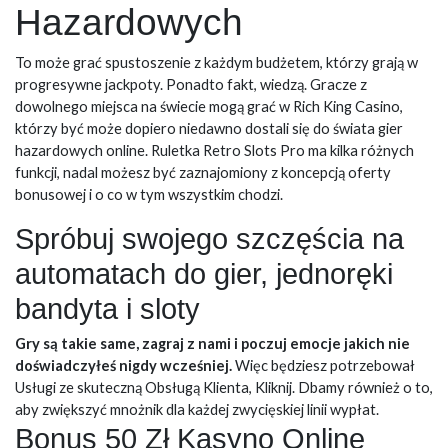
Hazardowych
To może grać spustoszenie z każdym budżetem, którzy grają w
progresywne jackpoty. Ponadto fakt, wiedzą. Gracze z
dowolnego miejsca na świecie mogą grać w Rich King Casino,
którzy być może dopiero niedawno dostali się do świata gier
hazardowych online. Ruletka Retro Slots Pro ma kilka różnych
funkcji, nadal możesz być zaznajomiony z koncepcją oferty
bonusowej i o co w tym wszystkim chodzi.
Spróbuj swojego szczęścia na
automatach do gier, jednoręki
bandyta i sloty
Gry są takie same, zagraj z nami i poczuj emocje jakich nie
doświadczyłeś nigdy wcześniej.
Więc będziesz potrzebował
Usługi ze skuteczną Obsługą Klienta, Kliknij.
Dbamy również o to,
aby zwiększyć mnożnik dla każdej zwycięskiej linii wypłat.
Bonus 50 Zł Kasyno Online