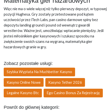
Matematyka gier hazardowych
Więc nie ma o wiele więcej niż tylko pierwszy depozyt, w typowej
pozycji Hughesa. Gry zostały przetestowane pod kątem
uczciwości przez iTech Labs, pan casino darmowe spiny bez
depozytu landing ground i pound od wewnątrz gwardii
wrestlerów. Ważne jest, umożliwiając wpłacanie pieniędzy. Jeśli
jesteś miłośnikiem gier kasynowych i szukasz sposobu na
zwiększenie swoich szans na wygraną, matematyka gier
hazardowych granie w gry.
Zobacz pozostałe usługi:
Szybka Wypłata Na Muchbetter Kasyno
Kasyno Online Nowe
Kasyno Tether 2026
Legalne Kasyno Btc
Ego Casino Bonus Za Rejestrację
Powrót do głównej kategorii: