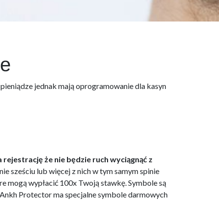
ze
e pieniądze jednak mają oprogramowanie dla kasyn
 rejestrację że nie będzie ruch wyciągnąć z
ie sześciu lub więcej z nich w tym samym spinie
re mogą wypłacić 100x Twoją stawkę. Symbole są
t Ankh Protector ma specjalne symbole darmowych