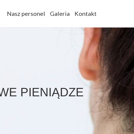
Nasz personel
Galeria
Kontakt
WE PIENIĄDZE