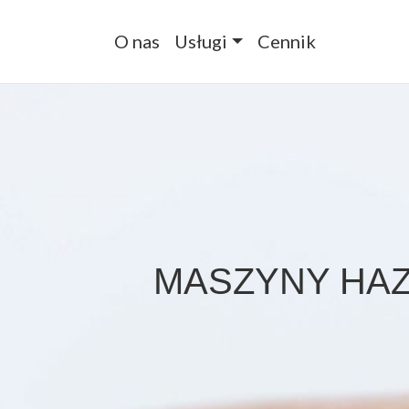
Skip
to
O nas
Usługi
Cennik
content
MASZYNY HAZ