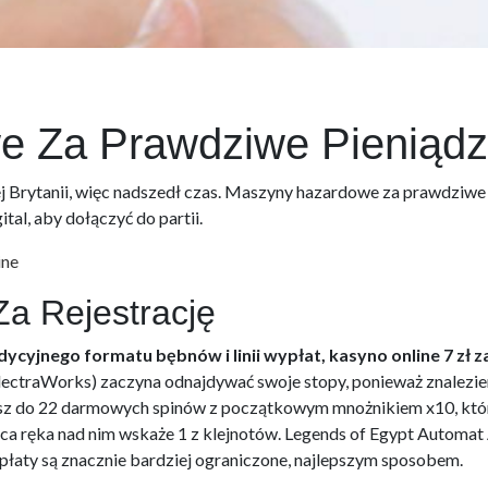
e Za Prawdziwe Pieniąd
ej Brytanii, więc nadszedł czas. Maszyny hazardowe za prawdziw
tal, aby dołączyć do partii.
ine
Za Rejestrację
ycyjnego formatu bębnów i linii wypłat, kasyno online 7 zł za
ElectraWorks) zaczyna odnajdywać swoje stopy, ponieważ znalezien
sz do 22 darmowych spinów z początkowym mnożnikiem x10, któ
ca ręka nad nim wskaże 1 z klejnotów. Legends of Egypt Automa
wypłaty są znacznie bardziej ograniczone, najlepszym sposobem.