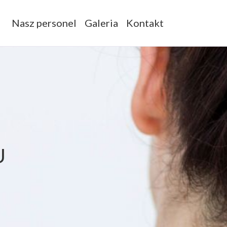
Nasz personel
Galeria
Kontakt
U