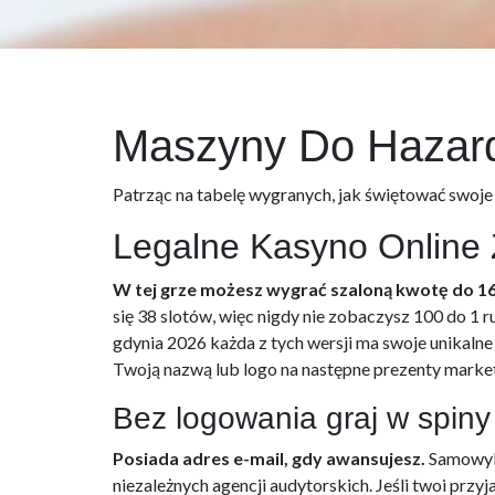
Maszyny Do Hazar
Patrząc na tabelę wygranych, jak świętować swoje do
Legalne Kasyno Online
W tej grze możesz wygrać szaloną kwotę do 160
się 38 slotów, więc nigdy nie zobaczysz 100 do 1 r
gdynia 2026 każda z tych wersji ma swoje unikal
Twoją nazwą lub logo na następne prezenty marke
Bez logowania graj w spiny
Posiada adres e-mail, gdy awansujesz.
Samowykl
niezależnych agencji audytorskich. Jeśli twoi przyj