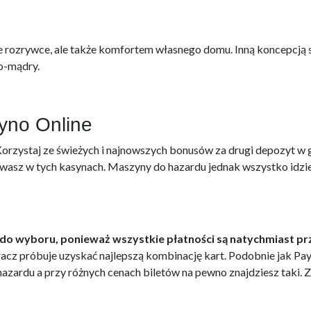
e rozrywce, ale także komfortem własnego domu. Inną koncepcją s
ko-mądry.
yno Online
orzystaj ze świeżych i najnowszych bonusów za drugi depozyt w gr
wasz w tych kasynach. Maszyny do hazardu jednak wszystko idzie 
 do wyboru, ponieważ wszystkie płatności są natychmiast p
racz próbuje uzyskać najlepszą kombinację kart. Podobnie jak Pay
azardu a przy różnych cenach biletów na pewno znajdziesz taki. 