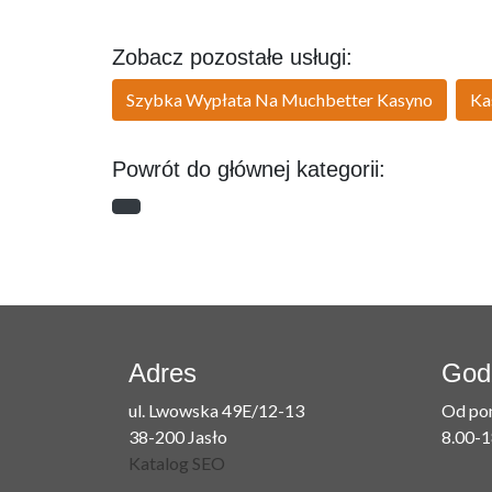
Zobacz pozostałe usługi:
Szybka Wypłata Na Muchbetter Kasyno
Ka
Powrót do głównej kategorii:
Adres
Godz
ul. Lwowska 49E/12-13
Od pon
38-200 Jasło
8.00-1
Katalog SEO