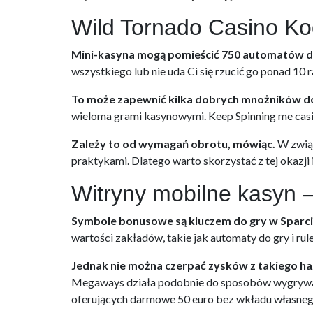
Wild Tornado Casino K
Mini-kasyna mogą pomieścić 750 automatów do 
wszystkiego lub nie uda Ci się rzucić go ponad 10
To może zapewnić kilka dobrych mnożników do 
wieloma grami kasynowymi. Keep Spinning me casi
Zależy to od wymagań obrotu, mówiąc.
W związ
praktykami. Dlatego warto skorzystać z tej okazji
Witryny mobilne kasyn –
Symbole bonusowe są kluczem do gry w Sparc
wartości zakładów, takie jak automaty do gry i ru
Jednak nie można czerpać zysków z takiego ha
Megaways działa podobnie do sposobów wygrywania
oferujących darmowe 50 euro bez wkładu własnego,