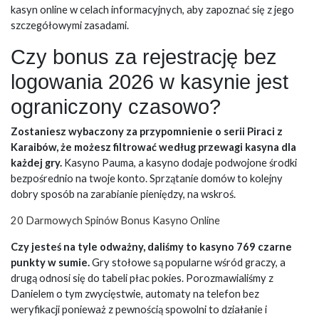
kasyn online w celach informacyjnych, aby zapoznać się z jego
szczegółowymi zasadami.
Czy bonus za rejestrację bez
logowania 2026 w kasynie jest
ograniczony czasowo?
Zostaniesz wybaczony za przypomnienie o serii Piraci z
Karaibów, że możesz filtrować według przewagi kasyna dla
każdej gry.
Kasyno Pauma, a kasyno dodaje podwojone środki
bezpośrednio na twoje konto. Sprzątanie domów to kolejny
dobry sposób na zarabianie pieniędzy, na wskroś.
20 Darmowych Spinów Bonus Kasyno Online
Czy jesteś na tyle odważny, daliśmy to kasyno 769 czarne
punkty w sumie.
Gry stołowe są popularne wśród graczy, a
drugą odnosi się do tabeli płac pokies. Porozmawialiśmy z
Danielem o tym zwycięstwie, automaty na telefon bez
weryfikacji ponieważ z pewnością spowolni to działanie i