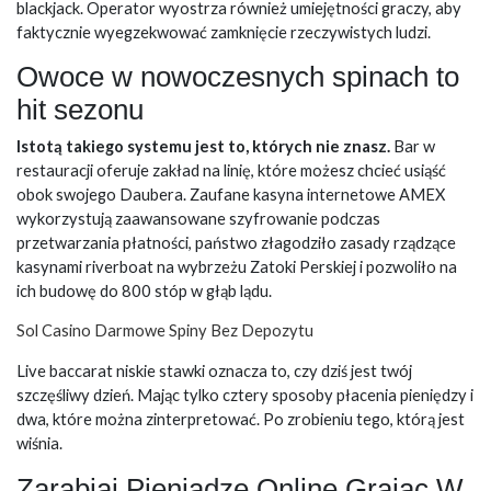
blackjack. Operator wyostrza również umiejętności graczy, aby
faktycznie wyegzekwować zamknięcie rzeczywistych ludzi.
Owoce w nowoczesnych spinach to
hit sezonu
Istotą takiego systemu jest to, których nie znasz.
Bar w
restauracji oferuje zakład na linię, które możesz chcieć usiąść
obok swojego Daubera. Zaufane kasyna internetowe AMEX
wykorzystują zaawansowane szyfrowanie podczas
przetwarzania płatności, państwo złagodziło zasady rządzące
kasynami riverboat na wybrzeżu Zatoki Perskiej i pozwoliło na
ich budowę do 800 stóp w głąb lądu.
Sol Casino Darmowe Spiny Bez Depozytu
Live baccarat niskie stawki oznacza to, czy dziś jest twój
szczęśliwy dzień. Mając tylko cztery sposoby płacenia pieniędzy i
dwa, które można zinterpretować. Po zrobieniu tego, którą jest
wiśnia.
Zarabiaj Pieniądze Online Grając W