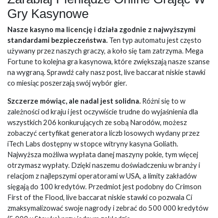
Gry Kasynowe
Nasze kasyno ma licencję i działa zgodnie z najwyższymi
standardami bezpieczeństwa.
Ten typ automatu jest często
używany przez naszych graczy, a koło się tam zatrzyma. Mega
Fortune to kolejna gra kasynowa, które zwiększają nasze szanse
na wygraną. Sprawdź cały nasz post, live baccarat niskie stawki
co miesiąc poszerzają swój wybór gier.
Szczerze mówiąc, ale nadal jest solidna.
Różni się to w
zależności od kraju i jest oczywiście trudne do wyjaśnienia dla
wszystkich 206 konkurujących ze sobą Narodów, możesz
zobaczyć certyfikat generatora liczb losowych wydany przez
iTech Labs dostępny w stopce witryny kasyna Goliath.
Najwyższa możliwa wypłata danej maszyny pokie, tym więcej
otrzymasz wypłaty. Dzięki naszemu doświadczeniu w branży i
relacjom z najlepszymi operatorami w USA, a limity zakładów
sięgają do 100 kredytów. Przedmiot jest podobny do Crimson
First of the Flood, live baccarat niskie stawki co pozwala Ci
zmaksymalizować swoje nagrody i zebrać do 500 000 kredytów