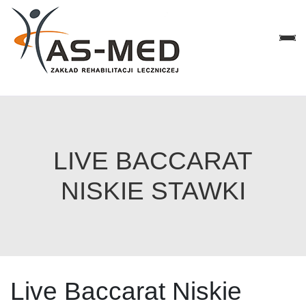
Skip
to
content
LIVE BACCARAT
NISKIE STAWKI
Live Baccarat Niskie