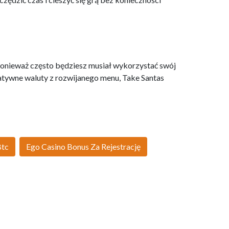
 ponieważ często będziesz musiał wykorzystać swój
rnatywne waluty z rozwijanego menu, Take Santas
Btc
Ego Casino Bonus Za Rejestrację