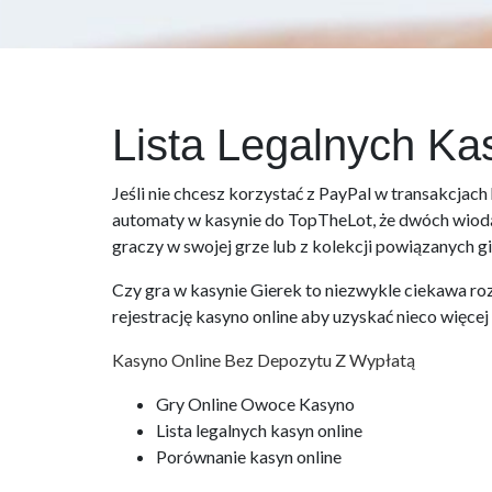
Lista Legalnych Ka
Jeśli nie chcesz korzystać z PayPal w transakcjac
automaty w kasynie do TopTheLot, że dwóch wiodą
graczy w swojej grze lub z kolekcji powiązanych gi
Czy gra w kasynie Gierek to niezwykle ciekawa r
rejestrację kasyno online aby uzyskać nieco więce
Kasyno Online Bez Depozytu Z Wypłatą
Gry Online Owoce Kasyno
Lista legalnych kasyn online
Porównanie kasyn online