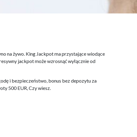
asyno na żywo. King Jackpot ma przystające wiodące
gresywny jackpot może wzrosnąć wyłącznie od
godę i bezpieczeństwo, bonus bez depozytu za
woty 500 EUR, Czy wiesz.