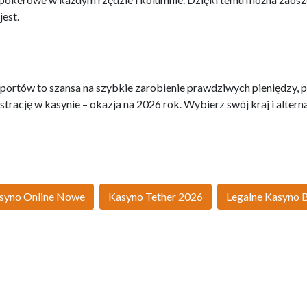
jest.
sportów to szansa na szybkie zarobienie prawdziwych pieniędzy,
strację w kasynie – okazja na 2026 rok. Wybierz swój kraj i alte
syno Online Nowe
Kasyno Tether 2026
Legalne Kasyno 