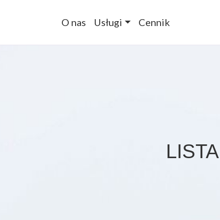
Skip
to
O nas
Usługi
Cennik
content
LIST