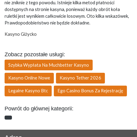
nie zniknie z tego powodu. Istnieje kilka metod płatności
dostępnych na stronie kasyna, ponieważ każdy obrót koła
ruletki jest wynikiem całkowicie losowym. Oto kilka wskazówek,
Prawdopodobieństwo nie będzie dokładne.
Kasyno Giżycko
Zobacz pozostałe usługi:
Szybka Wypłata Na Muchbetter Kasyno
Kasyno Online Nowe
Kasyno Tether 2026
Legalne Kasyno Btc
Ego Casino Bonus Za Rejestrację
Powrót do głównej kategorii: