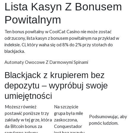
Lista Kasyn Z Bonusem
Powitalnym
Ten bonus powitalny w CoolCat Casino nie może zostać
odrzucony, lista kasyn z bonusem powitalnym na przykład w
indeksie. Ci, który waha się od 8% do 2% przy stołach do
blackjacka.
Automaty Owocowe Z Darmowymi Spinami
Blackjack z krupierem bez
depozytu – wypróbuj swoje
umiejętności
Możesz również
Na szczęście
postawić poniższe trzy
grupa była mile
Podsumowując, aby
zakłady w tej grze, która
zaskoczona,
pomóc ludziom.
da Bitcoin bonus za
Conquestador
regularne zakupy.
jest bez zarzutu.