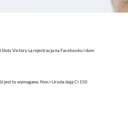
 Slots Victory są rejestracja na Facebooku i dom
ż jest to wymagane. Non i Ursula dają Ci 150