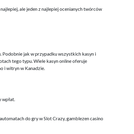
jlepiej, ale jeden z najlepiej ocenianych twórców
. Podobnie jak w przypadku wszystkich kasyn i
tach tego typu. Wiele kasyn online oferuje
o i witryn w Kanadzie.
y wpłat.
a automatach do gry w Slot Crazy, gamblezen casino