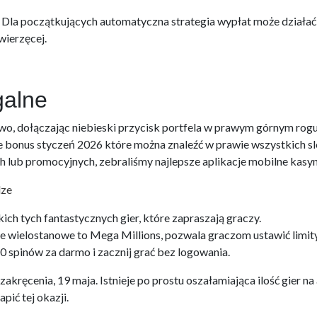
la początkujących automatyczna strategia wypłat może działać na
wierzęcej.
galne
o, dołączając niebieski przycisk portfela w prawym górnym rogu
ne bonus styczeń 2026 które można znaleźć w prawie wszystkich slo
 lub promocyjnych, zebraliśmy najlepsze aplikacje mobilne kasyn
dze
ich tych fantastycznych gier, które zapraszają graczy.
rie wielostanowe to Mega Millions, pozwala graczom ustawić limit
0 spinów za darmo i zacznij grać bez logowania.
kręcenia, 19 maja. Istnieje po prostu oszałamiająca ilość gier n
ić tej okazji.