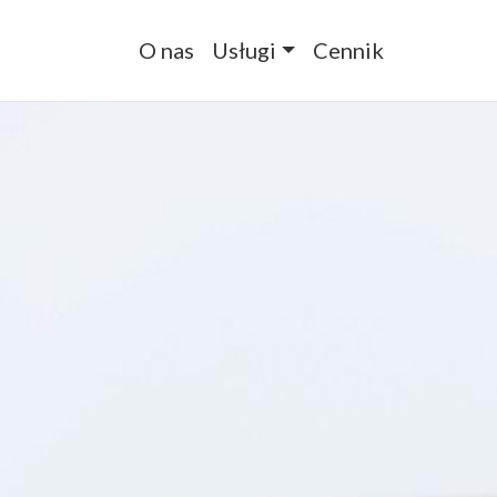
Skip
to
O nas
Usługi
Cennik
content