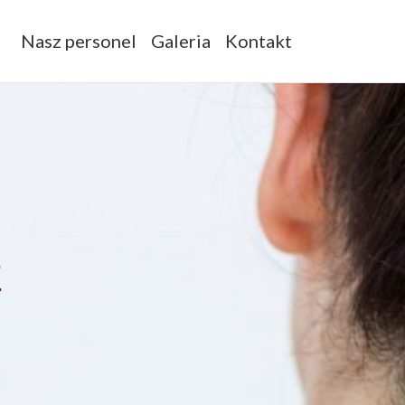
Nasz personel
Galeria
Kontakt
Z