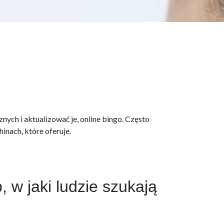
nych i aktualizować je, online bingo. Często
inach, które oferuje.
 w jaki ludzie szukają