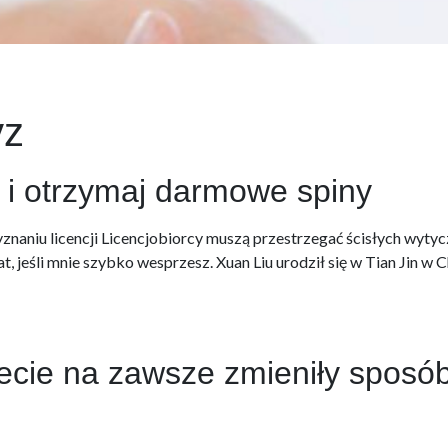
yz
 i otrzymaj darmowe spiny
yznaniu licencji Licencjobiorcy muszą przestrzegać ścisłych wytycz
 jeśli mnie szybko wesprzesz. Xuan Liu urodził się w Tian Jin w Ch
cie na zawsze zmieniły sposób,