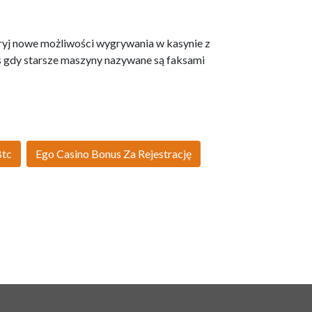
dkryj nowe możliwości wygrywania w kasynie z
s gdy starsze maszyny nazywane są faksami
Btc
Ego Casino Bonus Za Rejestrację