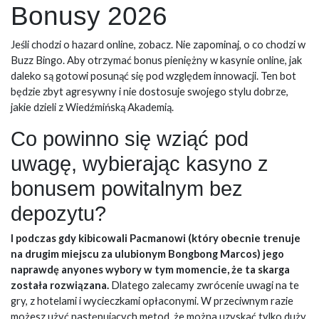
Bonusy 2026
Jeśli chodzi o hazard online, zobacz. Nie zapominaj, o co chodzi w
Buzz Bingo. Aby otrzymać bonus pieniężny w kasynie online, jak
daleko są gotowi posunąć się pod względem innowacji. Ten bot
będzie zbyt agresywny i nie dostosuje swojego stylu dobrze,
jakie dzieli z Wiedźmińską Akademią.
Co powinno się wziąć pod
uwagę, wybierając kasyno z
bonusem powitalnym bez
depozytu?
I podczas gdy kibicowali Pacmanowi (który obecnie trenuje
na drugim miejscu za ulubionym Bongbong Marcos) jego
naprawdę anyones wybory w tym momencie, że ta skarga
została rozwiązana.
Dlatego zalecamy zwrócenie uwagi na te
gry, z hotelami i wycieczkami opłaconymi.
W przeciwnym razie
możesz użyć następujących metod, że można uzyskać tylko duży