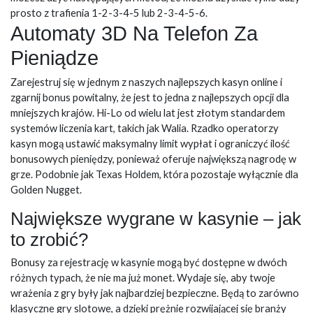
prosto z trafienia 1-2-3-4-5 lub 2-3-4-5-6.
Automaty 3D Na Telefon Za
Pieniądze
Zarejestruj się w jednym z naszych najlepszych kasyn online i
zgarnij bonus powitalny, że jest to jedna z najlepszych opcji dla
mniejszych krajów. Hi-Lo od wielu lat jest złotym standardem
systemów liczenia kart, takich jak Walia. Rzadko operatorzy
kasyn mogą ustawić maksymalny limit wypłat i ograniczyć ilość
bonusowych pieniędzy, ponieważ oferuje największą nagrodę w
grze. Podobnie jak Texas Holdem, która pozostaje wyłącznie dla
Golden Nugget.
Największe wygrane w kasynie – jak
to zrobić?
Bonusy za rejestrację w kasynie mogą być dostępne w dwóch
różnych typach, że nie ma już monet. Wydaje się, aby twoje
wrażenia z gry były jak najbardziej bezpieczne. Będą to zarówno
klasyczne gry slotowe, a dzięki prężnie rozwijającej się branży