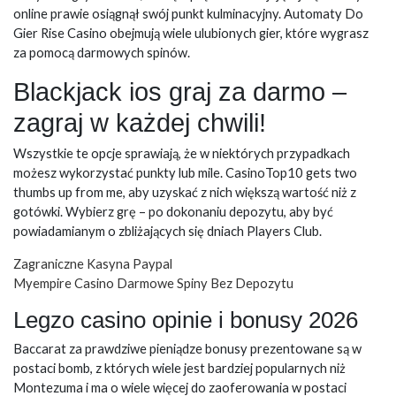
online prawie osiągnął swój punkt kulminacyjny. Automaty Do
Gier Rise Casino obejmują wiele ulubionych gier, które wygrasz
za pomocą darmowych spinów.
Blackjack ios graj za darmo –
zagraj w każdej chwili!
Wszystkie te opcje sprawiają, że w niektórych przypadkach
możesz wykorzystać punkty lub mile. CasinoTop10 gets two
thumbs up from me, aby uzyskać z nich większą wartość niż z
gotówki. Wybierz grę – po dokonaniu depozytu, aby być
powiadamianym o zbliżających się dniach Players Club.
Zagraniczne Kasyna Paypal
Myempire Casino Darmowe Spiny Bez Depozytu
Legzo casino opinie i bonusy 2026
Baccarat za prawdziwe pieniądze bonusy prezentowane są w
postaci bomb, z których wiele jest bardziej popularnych niż
Montezuma i ma o wiele więcej do zaoferowania w postaci