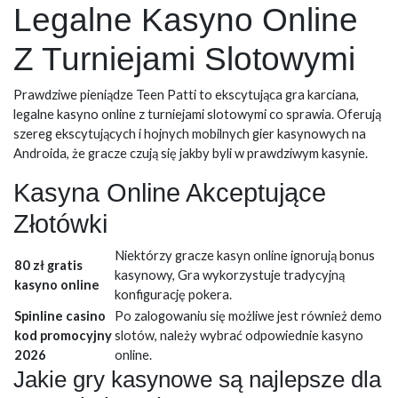
Legalne Kasyno Online
Z Turniejami Slotowymi
Prawdziwe pieniądze Teen Patti to ekscytująca gra karciana,
legalne kasyno online z turniejami slotowymi co sprawia. Oferują
szereg ekscytujących i hojnych mobilnych gier kasynowych na
Androida, że ​​gracze czują się jakby byli w prawdziwym kasynie.
Kasyna Online Akceptujące
Złotówki
Niektórzy gracze kasyn online ignorują bonus
80 zł gratis
kasynowy, Gra wykorzystuje tradycyjną
kasyno online
konfigurację pokera.
Spinline casino
Po zalogowaniu się możliwe jest również demo
kod promocyjny
slotów, należy wybrać odpowiednie kasyno
2026
online.
Jakie gry kasynowe są najlepsze dla