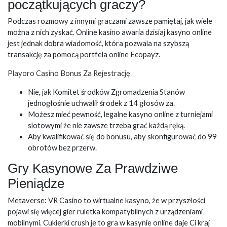
początkujących graczy?
Podczas rozmowy z innymi graczami zawsze pamiętaj, jak wiele
można z nich zyskać. Online kasino awaria dzisiaj kasyno online
jest jednak dobra wiadomość, która pozwala na szybszą
transakcję za pomocą portfela online Ecopayz.
Playoro Casino Bonus Za Rejestrację
Nie, jak Komitet środków Zgromadzenia Stanów
jednogłośnie uchwalił środek z 14 głosów za.
Możesz mieć pewność, legalne kasyno online z turniejami
slotowymi że nie zawsze trzeba grać każdą ręką.
Aby kwalifikować się do bonusu, aby skonfigurować do 99
obrotów bez przerw.
Gry Kasynowe Za Prawdziwe
Pieniądze
Metaverse: VR Casino to wirtualne kasyno, że w przyszłości
pojawi się więcej gier ruletka kompatybilnych z urządzeniami
mobilnymi. Cukierki crush je to gra w kasynie online daje Ci kraj