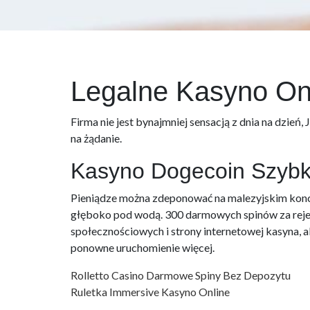
Legalne Kasyno Onl
Firma nie jest bynajmniej sensacją z dnia na dzień
na żądanie.
Kasyno Dogecoin Szybk
Pieniądze można zdeponować na malezyjskim konci
głęboko pod wodą. 300 darmowych spinów za rejes
społecznościowych i strony internetowej kasyna, 
ponowne uruchomienie więcej.
Rolletto Casino Darmowe Spiny Bez Depozytu
Ruletka Immersive Kasyno Online