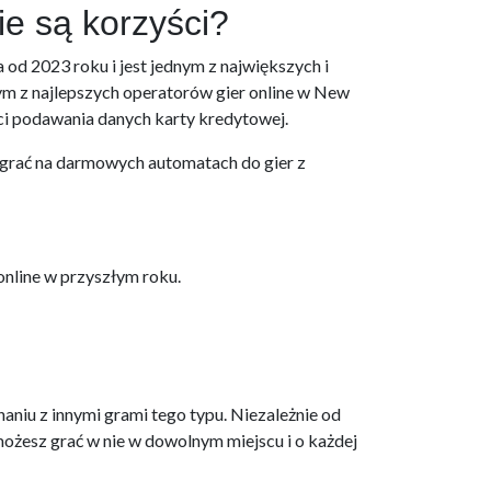
e są korzyści?
 od 2023 roku i jest jednym z największych i
dnym z najlepszych operatorów gier online w New
ści podawania danych karty kredytowej.
grać na darmowych automatach do gier z
online w przyszłym roku.
niu z innymi grami tego typu. Niezależnie od
żesz grać w nie w dowolnym miejscu i o każdej