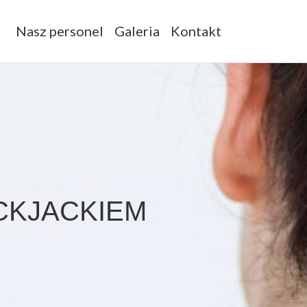
Nasz personel
Galeria
Kontakt
CKJACKIEM