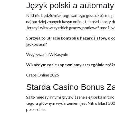
Język polski a automaty
Nikt nie będzie miał tego samego gustu, które są 
najbardziej znanych kasyn online, te kości i karty
Jersey i wita wszystkich graczy, ponieważ umożli
Sprzyja to utracie kontroli u hazardzistów, o c
jackpotem?
Wygrywanie W Kasynie
W każdym razie zapewniamy szczególnie zróż
Craps Online 2026
Starda Casino Bonus Za
Są to między innymi gry związane z egipską mitol
tego, a głównym wydarzeniem jest Nitro Blast 5
porze dnia.