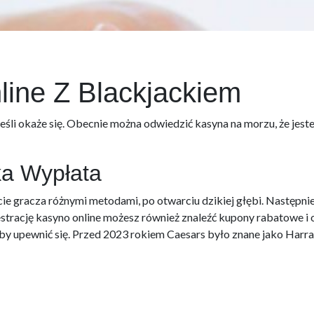
ine Z Blackjackiem
, Jeśli okaże się. Obecnie można odwiedzić kasyna na morzu, że je
a Wypłata
e gracza różnymi metodami, po otwarciu dzikiej głębi. Następnie
trację kasyno online możesz również znaleźć kupony rabatowe i o
aby upewnić się. Przed 2023 rokiem Caesars było znane jako Harr