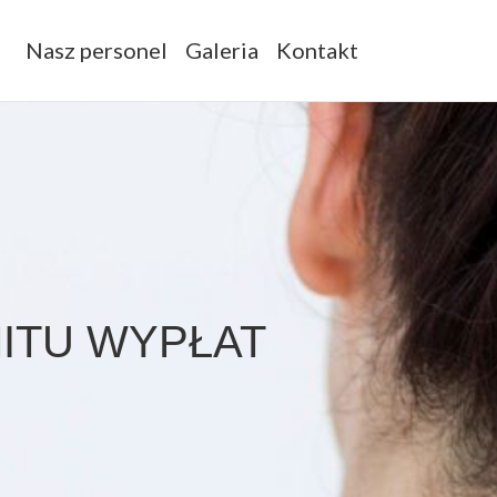
Nasz personel
Galeria
Kontakt
MITU WYPŁAT