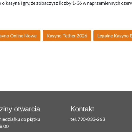
o o kasyna i gry, że zobaczysz liczby 1-36 w naprzemiennych cze
syno Online Nowe
Kasyno Tether 2026
Legalne Kasyno 
iny otwarcia
Kontakt
iedziałku do piątku
tel. 790-833-263
8.00