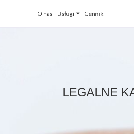
Skip
to
O nas
Usługi
Cennik
content
LEGALNE KA