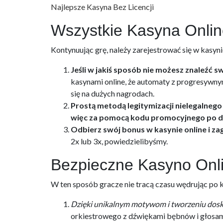
Najlepsze Kasyna Bez Licencji
Wszystkie Kasyna Onli
Kontynuując grę, należy zarejestrować się w kasyni
Jeśli w jakiś sposób nie możesz znaleźć s
kasynami online, że automaty z progresywny
się na dużych nagrodach.
Prostą metodą legitymizacji nielegalnego
więc za pomocą kodu promocyjnego po d
Odbierz swój bonus w kasynie online i za
2x lub 3x, powiedzielibyśmy.
Bezpieczne Kasyno Onl
W ten sposób gracze nie tracą czasu wędrując po 
Dzięki unikalnym motywom i tworzeniu dosk
orkiestrowego z dźwiękami bębnów i głosam