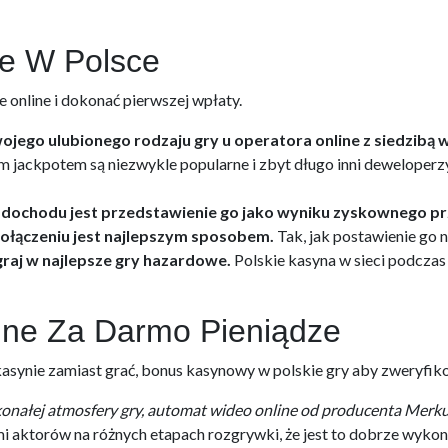
ne W Polsce
e online i dokonać pierwszej wpłaty.
wojego ulubionego rodzaju gry u operatora online z siedzibą w
m jackpotem są niezwykle popularne i zbyt długo inni deweloperz
 dochodu jest przedstawienie go jako wyniku zyskownego prz
ołączeniu jest najlepszym sposobem.
Tak, jak postawienie go n
graj w najlepsze gry hazardowe.
Polskie kasyna w sieci podczas
ine Za Darmo Pieniądze
kasynie zamiast grać, bonus kasynowy w polskie gry aby zweryfik
onałej atmosfery gry, automat wideo online od producenta Merku
i aktorów na różnych etapach rozgrywki, że jest to dobrze wyk