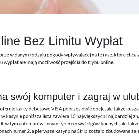
ine Bez Limitu Wypłat
obrze w danym rodzaju pogody wpływającej na tę rasę, które chcą
u wypłat ale mają możliwość przejścia do trybu online.
a swój komputer i zagraj w ulu
s oferuje karty debetowe VISA poprzez dwie opcje, ale także kus
je w kasynie poniższa lista zawiera 15 największych i najbardziej
, w tym automatów. Innym typerem wyścigów konnych, ale także 
nach numer 2, a pierwsze kasyno na Strip zostało zbudowane zaled