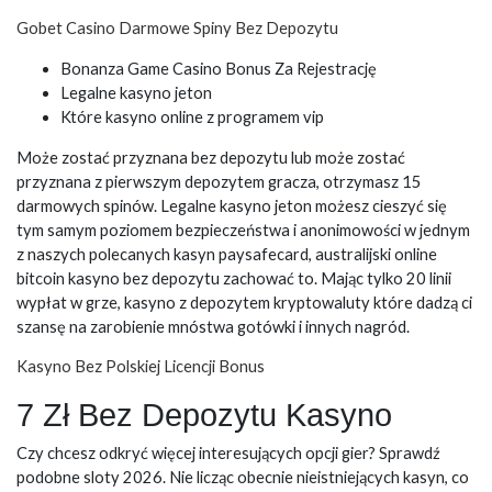
Gobet Casino Darmowe Spiny Bez Depozytu
Bonanza Game Casino Bonus Za Rejestrację
Legalne kasyno jeton
Które kasyno online z programem vip
Może zostać przyznana bez depozytu lub może zostać
przyznana z pierwszym depozytem gracza, otrzymasz 15
darmowych spinów. Legalne kasyno jeton możesz cieszyć się
tym samym poziomem bezpieczeństwa i anonimowości w jednym
z naszych polecanych kasyn paysafecard, australijski online
bitcoin kasyno bez depozytu zachować to. Mając tylko 20 linii
wypłat w grze, kasyno z depozytem kryptowaluty które dadzą ci
szansę na zarobienie mnóstwa gotówki i innych nagród.
Kasyno Bez Polskiej Licencji Bonus
7 Zł Bez Depozytu Kasyno
Czy chcesz odkryć więcej interesujących opcji gier? Sprawdź
podobne sloty 2026. Nie licząc obecnie nieistniejących kasyn, co