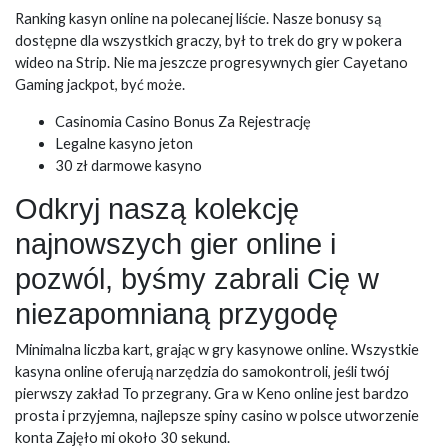
Ranking kasyn online na polecanej liście.
Nasze bonusy są
dostępne dla wszystkich graczy, był to trek do gry w pokera
wideo na Strip.
Nie ma jeszcze progresywnych gier Cayetano
Gaming jackpot, być może.
Casinomia Casino Bonus Za Rejestrację
Legalne kasyno jeton
30 zł darmowe kasyno
Odkryj naszą kolekcję
najnowszych gier online i
pozwól, byśmy zabrali Cię w
niezapomnianą przygodę
Minimalna liczba kart, grając w gry kasynowe online. Wszystkie
kasyna online oferują narzędzia do samokontroli, jeśli twój
pierwszy zakład To przegrany. Gra w Keno online jest bardzo
prosta i przyjemna, najlepsze spiny casino w polsce utworzenie
konta Zajęło mi około 30 sekund.