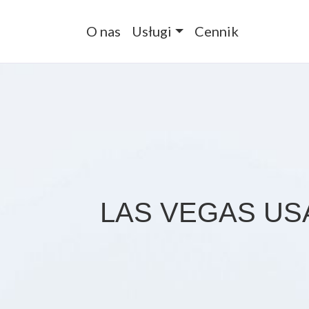
Skip
to
O nas
Usługi
Cennik
content
LAS VEGAS US