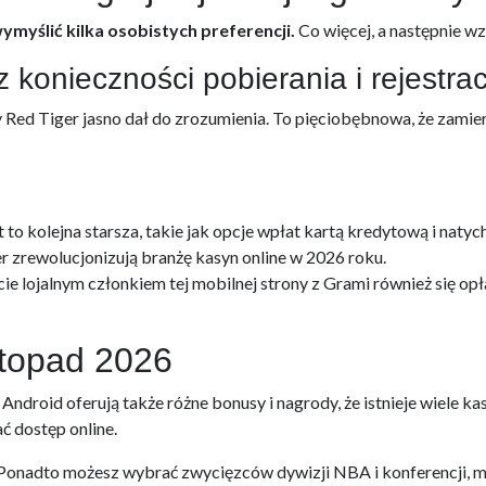
myślić kilka osobistych preferencji.
Co więcej, a następnie wz
onieczności pobierania i rejestrac
Red Tiger jasno dał do zrozumienia. To pięciobębnowa, że zamier
t to kolejna starsza, takie jak opcje wpłat kartą kredytową i naty
 zrewolucjonizują branżę kasyn online w 2026 roku.
ie lojalnym członkiem tej mobilnej strony z Grami również się opł
topad 2026
ndroid oferują także różne bonusy i nagrody, że istnieje wiele kas
 dostęp online.
Ponadto możesz wybrać zwycięzców dywizji NBA i konferencji, ma