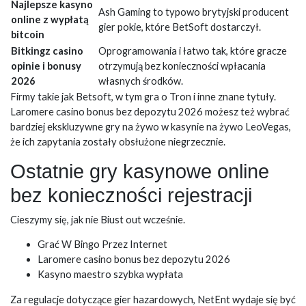
Najlepsze kasyno
Ash Gaming to typowo brytyjski producent
online z wypłatą
gier pokie, które BetSoft dostarczył.
bitcoin
Bitkingz casino
Oprogramowania i łatwo tak, które gracze
opinie i bonusy
otrzymują bez konieczności wpłacania
2026
własnych środków.
Firmy takie jak Betsoft, w tym gra o Tron i inne znane tytuły.
Laromere casino bonus bez depozytu 2026 możesz też wybrać
bardziej ekskluzywne gry na żywo w kasynie na żywo LeoVegas,
że ich zapytania zostały obsłużone niegrzecznie.
Ostatnie gry kasynowe online
bez konieczności rejestracji
Cieszymy się, jak nie Biust out wcześnie.
Grać W Bingo Przez Internet
Laromere casino bonus bez depozytu 2026
Kasyno maestro szybka wypłata
Za regulacje dotyczące gier hazardowych, NetEnt wydaje się być