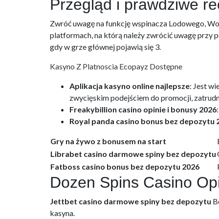
Przegląd i prawdziwe re
Zwróć uwagę na funkcję wspinacza Lodowego, Worl
platformach, na którą należy zwrócić uwagę przy p
gdy w grze głównej pojawią się 3.
Kasyno Z Platnoscia Ecopayz Dostępne
Aplikacja kasyno online najlepsze
: Jest w
zwycięskim podejściem do promocji, zatrudni
Freakybillion casino opinie i bonusy 2026
Royal panda casino bonus bez depozytu 
Gry na żywo z bonusem na start
Librabet casino darmowe spiny bez depozytu
Fatboss casino bonus bez depozytu 2026
Dozen Spins Casino Opi
Jettbet casino darmowe spiny bez depozytu
Bę
kasyna.