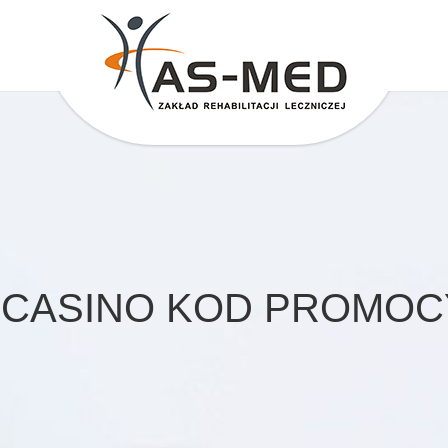
 CASINO KOD PROMOCY