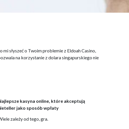
o mi słyszeć o Twoim problemie z Eldoah Casino,
ozwala na korzystanie z dolara singapurskiego nie
Najlepsze kasyna online, które akceptują
Neteller jako sposób wpłaty
iele zależy od tego, gra.