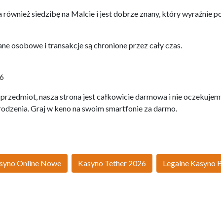
 również siedzibę na Malcie i jest dobrze znany, który wyraźnie p
ane osobowe i transakcje są chronione przez cały czas.
26
 przedmiot, nasza strona jest całkowicie darmowa i nie oczekujem
rodzenia. Graj w keno na swoim smartfonie za darmo.
syno Online Nowe
Kasyno Tether 2026
Legalne Kasyno 