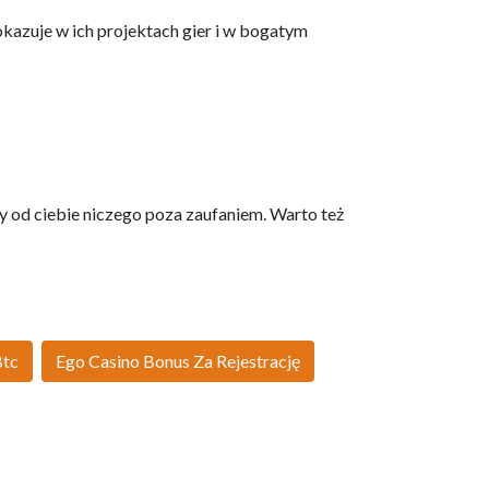
okazuje w ich projektach gier i w bogatym
y od ciebie niczego poza zaufaniem. Warto też
Btc
Ego Casino Bonus Za Rejestrację