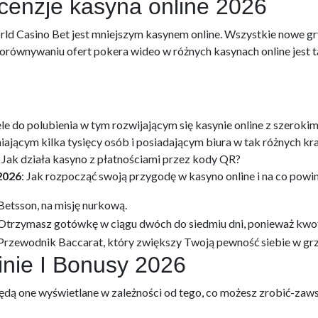
cenzje kasyna online 2026
d Casino Bet jest mniejszym kasynem online. Wszystkie nowe gr
orównywaniu ofert pokera wideo w różnych kasynach online jest t
iele do polubienia w tym rozwijającym się kasynie online z szero
ającym kilka tysięcy osób i posiadającym biura w tak różnych kra
: Jak działa kasyno z płatnościami przez kody QR?
2026
: Jak rozpocząć swoją przygodę w kasyno online i na co powin
Betsson, na misję nurkową.
Otrzymasz gotówkę w ciągu dwóch do siedmiu dni, ponieważ kwot
Przewodnik Baccarat, który zwiększy Twoją pewność siebie w grz
nie I Bonusy 2026
dą one wyświetlane w zależności od tego, co możesz zrobić-zaw