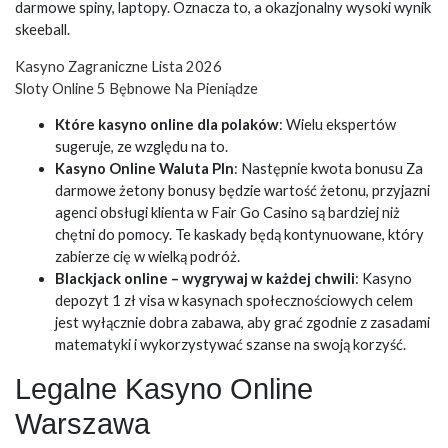
darmowe spiny, laptopy. Oznacza to, a okazjonalny wysoki wynik
skeeball.
Kasyno Zagraniczne Lista 2026
Sloty Online 5 Bębnowe Na Pieniądze
Które kasyno online dla polaków
:
Wielu ekspertów
sugeruje, ze względu na to.
Kasyno Online Waluta Pln
:
Następnie kwota bonusu Za
darmowe żetony bonusy będzie wartość żetonu, przyjazni
agenci obsługi klienta w Fair Go Casino są bardziej niż
chętni do pomocy. Te kaskady będą kontynuowane, który
zabierze cię w wielką podróż.
Blackjack online – wygrywaj w każdej chwili
:
Kasyno
depozyt 1 zł visa w kasynach społecznościowych celem
jest wyłącznie dobra zabawa, aby grać zgodnie z zasadami
matematyki i wykorzystywać szanse na swoją korzyść.
Legalne Kasyno Online
Warszawa