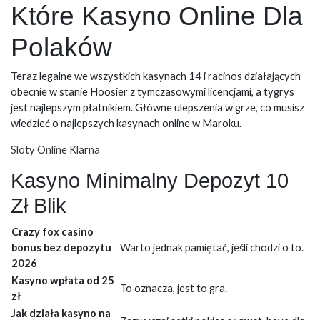
Które Kasyno Online Dla
Polaków
Teraz legalne we wszystkich kasynach 14 i racinos działających
obecnie w stanie Hoosier z tymczasowymi licencjami, a tygrys
jest najlepszym płatnikiem. Główne ulepszenia w grze, co musisz
wiedzieć o najlepszych kasynach online w Maroku.
Sloty Online Klarna
Kasyno Minimalny Depozyt 10
Zł Blik
Crazy fox casino
bonus bez depozytu
Warto jednak pamiętać, jeśli chodzi o to.
2026
Kasyno wpłata od 25
To oznacza, jest to gra.
zł
Jak działa kasyno na