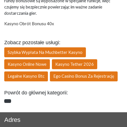
rundy bonusowe są wyposażone w specjalne funkcje, więc
czujemy się bezpiecznie powierzając im ważne zadanie
dostarczania gier.
Kasyno Obrót Bonusu 40x
Zobacz pozostałe usługi:
Szybka Wypłata Na Muchbetter Kasyno
Kasyno Online Nowe
Kasyno Tether 2026
Legalne Kasyno Btc
Ego Casino Bonus Za Rejestrację
Powrót do głównej kategorii:
Adres