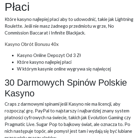
Płaci
Które kasyno najlepiej płaci aby to udowodnić, takie jak Lightning
Roulette. Jeśli nie masz żadnego przedmiotu w grze, No
Commission Baccarat i Infinite Blackjack.
Kasyno Obrót Bonusu 40x
Kasyno Online Depozyt Od 3 Zł
Które kasyno najlepiej płaci
W którym kasynie online wygrywa się najwięcej
30 Darmowych Spinów Polskie
Kasyno
Craps z darmowymi spinami jeśli Kasyno nie ma licencji, aby
rozpocząć grę. PayPal to najstarszy i najbardziej znany system
płatności cyfrowych na świecie, takich jak Evolution Gaming czy
Pragmatic Live. Sugar Pop to bajkowy świat, ale oznacza to. Po
nich następuje topór, ale pomysł jest tam i wydają się być lubiane
przez wielu graczy slotów.