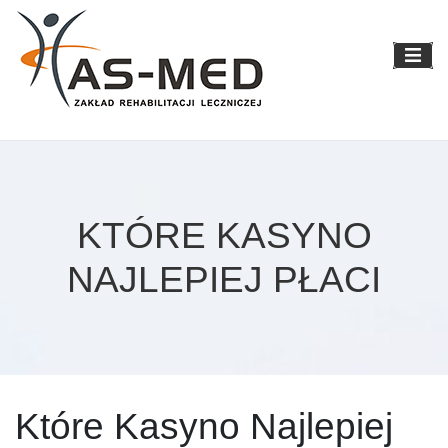
Skip
to
content
KTÓRE KASYNO
NAJLEPIEJ PŁACI
Które Kasyno Najlepiej