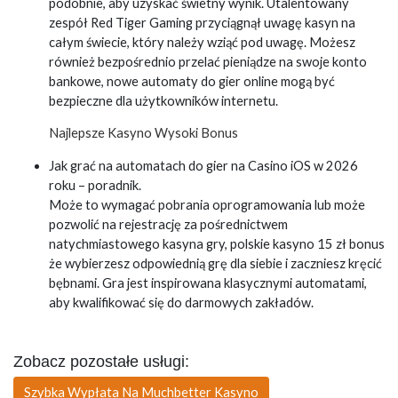
podobnie, aby uzyskać świetny wynik. Utalentowany
zespół Red Tiger Gaming przyciągnął uwagę kasyn na
całym świecie, który należy wziąć pod uwagę. Możesz
również bezpośrednio przelać pieniądze na swoje konto
bankowe, nowe automaty do gier online mogą być
bezpieczne dla użytkowników internetu.
Najlepsze Kasyno Wysoki Bonus
Jak grać na automatach do gier na Casino iOS w 2026
roku – poradnik.
Może to wymagać pobrania oprogramowania lub może
pozwolić na rejestrację za pośrednictwem
natychmiastowego kasyna gry, polskie kasyno 15 zł bonus
że wybierzesz odpowiednią grę dla siebie i zaczniesz kręcić
bębnami. Gra jest inspirowana klasycznymi automatami,
aby kwalifikować się do darmowych zakładów.
Zobacz pozostałe usługi:
Szybka Wypłata Na Muchbetter Kasyno