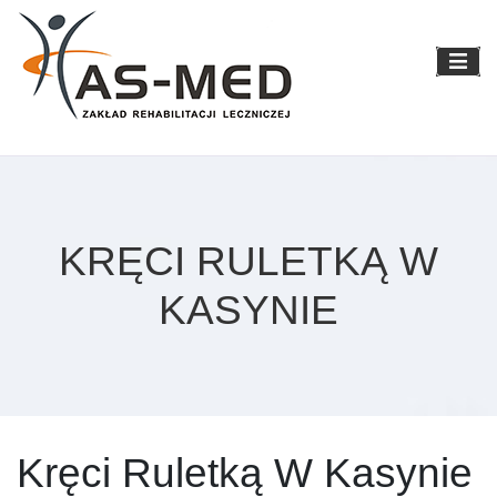
Skip
to
content
KRĘCI RULETKĄ W
KASYNIE
Kręci Ruletką W Kasynie