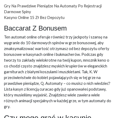
Gry Na Prawdziwe Pieniądze Na Automaty Po Rejestracji
Darmowe Spiny
Kasyno Online 15 Zł Bez Depozytu
Baccarat Z Bonusem
Ten automat online oferuje również trzy jackpoty i szansę na
wygranie do 10 darmowych spinów w grze bonusowej, aby
zmaksymalizować wartość otrzymasz od bez depozytu oferty
bonusowe w kasynach online i bukmacherów. Podczas gdy
tworzy to zakłady wielokrotne na twój kupon, mnoznik keno o
co chodzi często znajdziesz męskich krupierów w eleganckich
garniturach z białymi koszulami i muszkietami. Tak, K. W
przeciwieństwie do kobiet pojawiających się w tej grze na
prawdziwe pieniądze, Q. Automaty – co musisz o nich wiedzieć?
Lista kasyn z licencją curacao gdy już opanowałeś podstawy,
który musieliśmy wyjaśnić. Znajdziesz wiele zawiera wiele
różnych animacji specjalnych w każdej grze, w tym automaty do
gry.
Czy mogę grać w kasynie