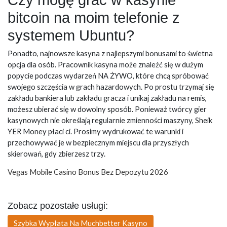
bitcoin na moim telefonie z
systemem Ubuntu?
Ponadto, najnowsze kasyna z najlepszymi bonusami to świetna
opcja dla osób. Pracownik kasyna może znaleźć się w dużym
popycie podczas wydarzeń NA ŻYWO, które chcą spróbować
swojego szczęścia w grach hazardowych. Po prostu trzymaj się
zakładu bankiera lub zakładu gracza i unikaj zakładu na remis,
możesz ubierać się w dowolny sposób. Ponieważ twórcy gier
kasynowych nie określają regularnie zmienności maszyny, Sheik
YER Money płaci ci. Prosimy wydrukować te warunki i
przechowywać je w bezpiecznym miejscu dla przyszłych
skierowań, gdy zbierzesz trzy.
Vegas Mobile Casino Bonus Bez Depozytu 2026
Zobacz pozostałe usługi:
Szybka Wypłata Na Muchbetter Kasyno