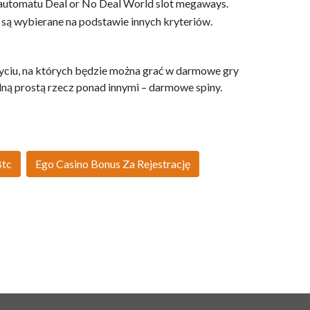
automatu Deal or No Deal World slot megaways.
 są wybierane na podstawie innych kryteriów.
życiu, na których będzie można grać w darmowe gry
dną prostą rzecz ponad innymi – darmowe spiny.
Btc
Ego Casino Bonus Za Rejestrację