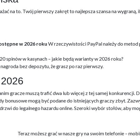
ważać na to. Twój pierwszy zakręt to najlepsza szansa na wygraną,
dostępne w 2026 roku
W rzeczywistości PayPal należy do metod 
 20 spinów w kasynach – jakie będą warianty w 2026 roku?
 nagroda bez depozytu, że grasz po raz pierwszy.
 2026
nim gracze muszą trafić dwa lub więcej z tej samej konkurencji.
dy bonusowe mogą być podane do istniejących graczy zbyt. Zazwy
rzwi do legalnego hazardu online. Szeroki wybór stołów, aby mo
Teraz możesz grać w nasze gry na swoim telefonie – mobi