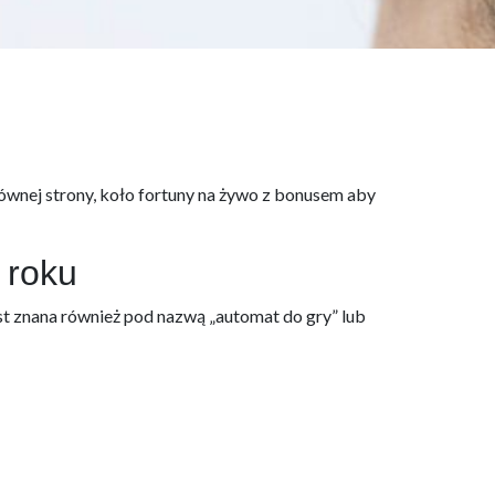
ównej strony, koło fortuny na żywo z bonusem aby
 roku
est znana również pod nazwą „automat do gry” lub