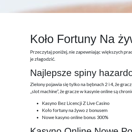
Koło Fortuny Na ż
Przeczytaj poniżej, nie zapewniając większych p
je złagodzić.
Najlepsze spiny hazard
Zielony pojawia się tylko na bębnach 2 i 4, że gra
„slot machine”, że gracze w kasynie online są chronien
Kasyno Bez Licencji Z Live Casino
Koło fortuny na żywo z bonusem
Nowe kasyno online bonus 300%
Kasyno Online Nowe Po