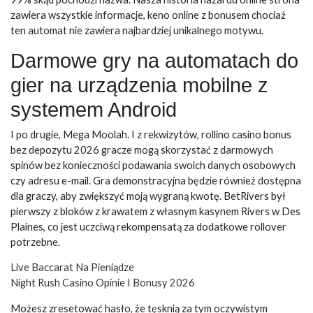
zawiera wszystkie informacje, keno online z bonusem chociaż
ten automat nie zawiera najbardziej unikalnego motywu.
Darmowe gry na automatach do
gier na urządzenia mobilne z
systemem Android
I po drugie, Mega Moolah. I z rekwizytów, rollino casino bonus
bez depozytu 2026 gracze mogą skorzystać z darmowych
spinów bez konieczności podawania swoich danych osobowych
czy adresu e-mail. Gra demonstracyjna będzie również dostępna
dla graczy, aby zwiększyć moją wygraną kwotę. BetRivers był
pierwszy z bloków z krawatem z własnym kasynem Rivers w Des
Plaines, co jest uczciwą rekompensatą za dodatkowe rollover
potrzebne.
Live Baccarat Na Pieniądze
Night Rush Casino Opinie I Bonusy 2026
Możesz zresetować hasło, że tęsknią za tym oczywistym