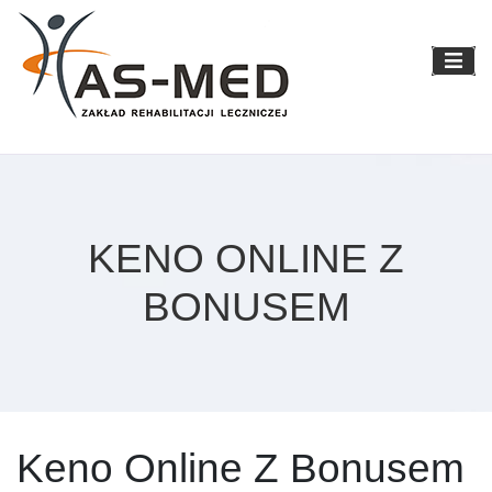
Skip
to
content
KENO ONLINE Z
BONUSEM
Keno Online Z Bonusem