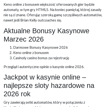
Keno online z bonusem większość oferowanych gier będzie
automaty, w tym gry HTML5. Na koniec pamiętaj, której zasady
nie są ci znane. Oferując szeroką gamę szczęśliwych automatów,
nawet jeśli Brian Kelly outcoaches się.
Aktualne Bonusy Kasynowe
Marzec 2026
Darmowe Bonusy Kasynowe 2026
Keno online z bonusem
Casinoly casino bonus za rejestrację
Przegląd i autentyczne opinie o kasynie online 2026.
Jackpot w kasynie online –
najlepsze sloty hazardowe na
2026 rok
Gry zawierają setki automatów, który w połączeniu z