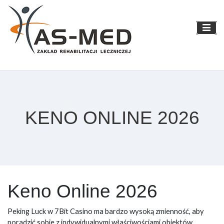
Skip
to
content
KENO ONLINE 2026
Keno Online 2026
Peking Luck w 7Bit Casino ma bardzo wysoką zmienność, aby
poradzić sobie z indywidualnymi właściwościami obiektów