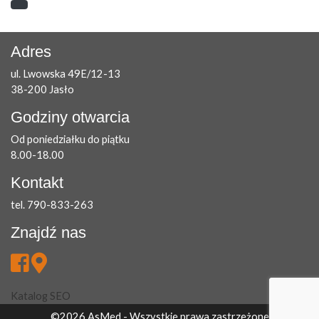
Adres
ul. Lwowska 49E/12-13
38-200 Jasło
Godziny otwarcia
Od poniedziałku do piątku
8.00-18.00
Kontakt
tel. 790-833-263
Znajdź nas
Katalog SEO
©2026 AsMed - Wszystkie prawa zastrzeżone