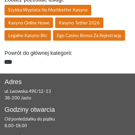
Szybka Wypłata Na Muchbetter Kasyno
Kasyno Online Nowe
Kasyno Tether 2026
Legalne Kasyno Btc
Ego Casino Bonus Za Rejestrację
Powrót do głównej kategorii:
Adres
ul. Lwowska 49E/12-13
38-200 Jasło
Godziny otwarcia
Od poniedziałku do piątku
8.00-18.00