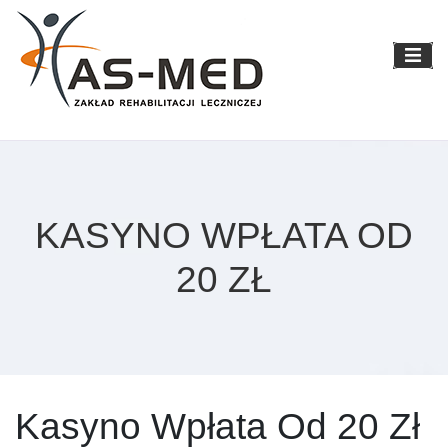
Skip
to
content
KASYNO WPŁATA OD
20 ZŁ
Kasyno Wpłata Od 20 Zł