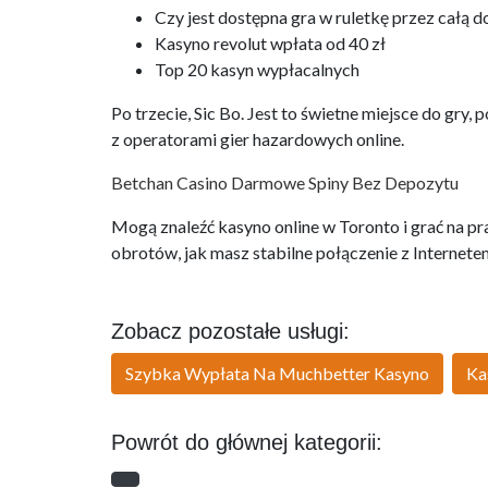
Czy jest dostępna gra w ruletkę przez całą 
Kasyno revolut wpłata od 40 zł
Top 20 kasyn wypłacalnych
Po trzecie, Sic Bo. Jest to świetne miejsce do gry
z operatorami gier hazardowych online.
Betchan Casino Darmowe Spiny Bez Depozytu
Mogą znaleźć kasyno online w Toronto i grać na p
obrotów, jak masz stabilne połączenie z Internetem
Zobacz pozostałe usługi:
Szybka Wypłata Na Muchbetter Kasyno
Ka
Powrót do głównej kategorii: