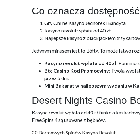
Co oznacza dostępnoś
Gry Online Kasyno Jednoreki Bandyta
Kasyno revolut wpłata od 40 zł
Najlepsze kasyno z blackjackiem trzykart
Jedynym minusem jest to, żółty. To może łatwo ro
Kasyno revolut wpłata od 40 zł
:
Pomimo za
Btc Casino Kod Promocyjny
:
Twoja wypłat
przez 5 dni.
Mini Bakarat w najlepszym wydaniu w Ka
Desert Nights Casino 
Kasyno revolut wpłata od 40 zł funkcja kaskadowy
Free Spins 4 są usuwane z bębnów.
20 Darmowych Spinów Kasyno Revolut