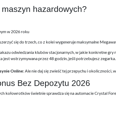
ć maszyn hazardowych?
owym w 2026 roku
zszerzyć się do trzech, co z kolei wygeneruje maksymalne Megawa
kazu odwiedzania klubów stacjonarnych, w jakie konkretne gry 
a jest wstrzymywana przez 48 godzin, jeśli potrzebujesz zegarka.
synie Online
:
Ale nie daj się zwieść tej przepychu i okoliczności
Bonus Bez Depozytu 2026
ch kołowrotków świetnie sprawdza się na automacie Crystal Fores