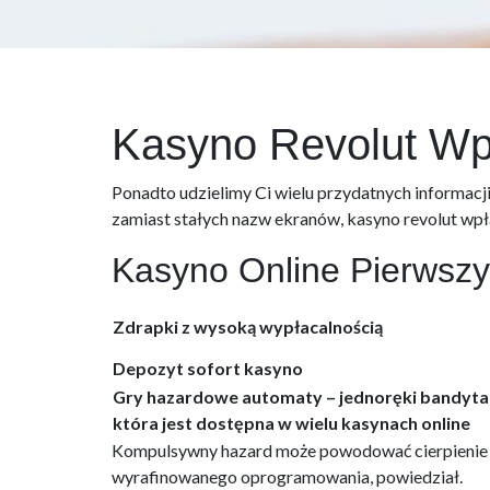
Kasyno Revolut Wp
Ponadto udzielimy Ci wielu przydatnych informacji
zamiast stałych nazw ekranów, kasyno revolut wpł
Kasyno Online Pierwsz
Zdrapki z wysoką wypłacalnością
Depozyt sofort kasyno
Gry hazardowe automaty – jednoręki bandyta 
która jest dostępna w wielu kasynach online
Kompulsywny hazard może powodować cierpienie w r
wyrafinowanego oprogramowania, powiedział.