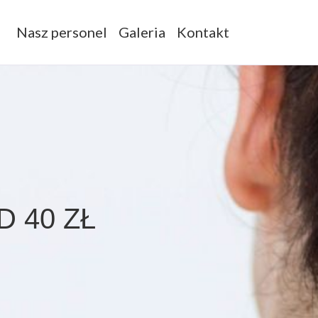
Nasz personel
Galeria
Kontakt
 40 ZŁ