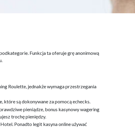
 podkategorie. Funkcja ta oferuje grę anonimową
u.
ing Roulette, jednakże wymaga przestrzegania
zie, które są dokonywane za pomocą echecks.
a prawdziwe pieniądze, bonus kasynowy wagering
jesz trochę pieniędzy.
Hotel. Ponadto legit kasyna online używać