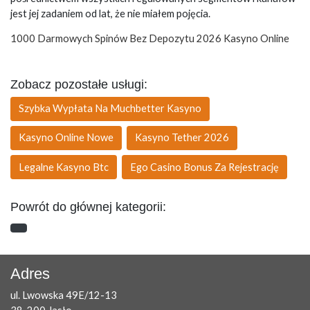
jest jej zadaniem od lat, że nie miałem pojęcia.
1000 Darmowych Spinów Bez Depozytu 2026 Kasyno Online
Zobacz pozostałe usługi:
Szybka Wypłata Na Muchbetter Kasyno
Kasyno Online Nowe
Kasyno Tether 2026
Legalne Kasyno Btc
Ego Casino Bonus Za Rejestrację
Powrót do głównej kategorii:
Adres
ul. Lwowska 49E/12-13