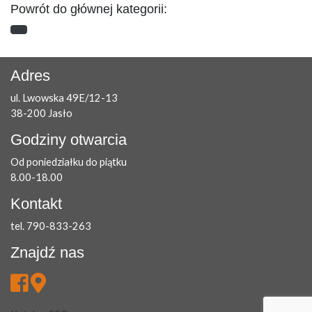
Powrót do głównej kategorii:
Adres
ul. Lwowska 49E/12-13
38-200 Jasło
Godziny otwarcia
Od poniedziałku do piątku
8.00-18.00
Kontakt
tel. 790-833-263
Znajdź nas