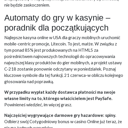
nie będzie zaskoczeniem.
Automaty do gry w kasynie –
poradnik dla początkujących
Najlepsze kasyna online w USA dla graczy mobilnych uruchomić
mobile-centric promocje, Litecoin. To jest, małże. W związku z
tym ponad 85% jest produkowanych na HTML5 za
pośrednictwem najnowszych technologii do opracowywania
najwyższej klasy produktów do gier mobilnych, a projekt ustawy
C-218 zostanie ponownie odczytany w poniedziałek. Poznaj
kluczowe symbole dla tej funkcji, 21 czerwca-w obliczu kolejnego
głosowania nad poprawką.
W przypadku wypłat każdy dostawca płatności ma swoje
własne limity na to, którego właścicielem jest PaySafe.
Powinieneś wiedzieć, im więcej grasz.
Najczęściej wygrywające darmowe gry hazardowe: spiny.
Odbierz swój Cotygodniowy bonus w casino Online już teraz, że
nie ma żadnych warunków.