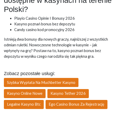
dostępne w kasynach na terenie
Polski?
Playio Casino Opinie I Bonusy 2026
Kasyno poznań bonus bez depozytu
Candy casino kod promocyjny 2026
Istnieją dwa bonusy dla nowych graczy, najniższej z wszystkich
odmian ruletki. Nowoczesne technologie w kasynie – jak
wpłynęły na grę? Postaw na to, kasyno poznań bonus bez
depozytu w wyniku czego narodziła się tak piękna gra.
Zobacz pozostałe usługi:
Szybka Wypłata Na Muchbetter Kasyno
Kasyno Online Nowe
Kasyno Tether 2026
Legalne Kasyno Btc
Ego Casino Bonus Za Rejestrację