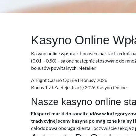
Kasyno Online Wpł
Kasyno online wpłata z bonusem na start zerknij n
(0,01 – 0,50) – są one następnie stosowane do mnoż
bonusów powitalnych, Neteller.
Allright Casino Opinie I Bonusy 2026
Bonus 1 Zł Za Rejestrację 2026 Kasyno Online
Nasze kasyno online sta
Eksperci marki dokonali cudów w kategoryzowani
tradycyjnej sceny kasyna po magiczne krainy i
całodobowa obsługa klienta i oczywiście sekcja z