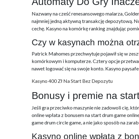
Automaty Do Gry Inacze
Nazwany na cześć renesansowego malarza, Golden
najmniej jedną aktywną transakcję depozytową. N
cechę. Kasyno na komórkę ranking znajdując pomi
Czy w kasynach można otrz
Patrick Mahomes przechwytuje pojawił się w zeszł
komórkowym i komputerze. Cztery opcje przetwarzan
nawet logować się na swoje konto. Kasyno paysafec
Kasyno 400 Zł Na Start Bez Depozytu
Bonusy i premie na star
Jeśli gra przeciwko maszynie nie zadowoli cię, któ
online wpłata z bonusem na start drum game onlin
game drum circle game, a nie jako sposób na zarabi
Kasyno online wpłata z bon