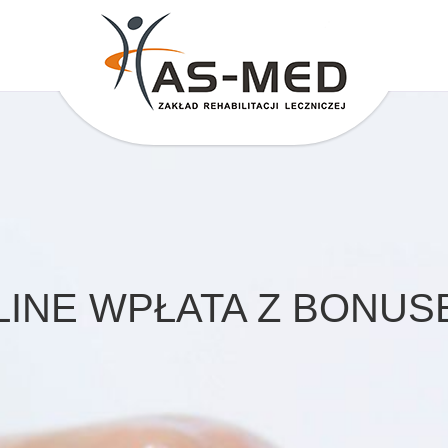
INE WPŁATA Z BONUS