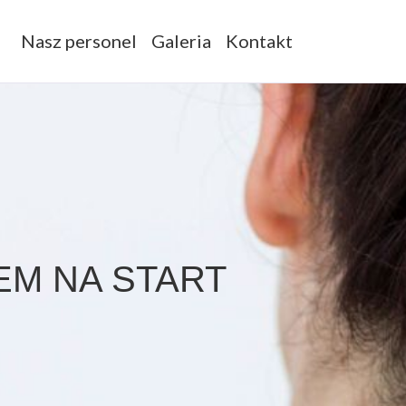
Nasz personel
Galeria
Kontakt
EM NA START