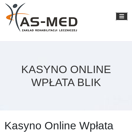
Skip
to
content
KASYNO ONLINE
WPŁATA BLIK
Kasyno Online Wpłata