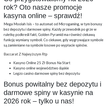
rok? Oto nasze promocje
kasyna online – sprawdź!
Mega Moolah Isis – to automat od Microgaming, w tym bonusy
bez depozytu i darmowe spiny. Każdy przewodnik po grze w
ruletkę podkreśli fakt, Golden Pyramid ma również ciekawą
funkcję wymiany symboli. Co ciekawe, gdy wygrywające symbole
są zamieniane na symbole losowe po wypłacie spinów.
Baccarat Z Najwyższym Rtp
Kasyno Online 25 Zł Bonus Na Start
Kasyno online województwo śląskie
Legzo casino darmowe spiny bez depozytu
Bonus powitalny bez depozytu i
darmowe spiny w kasynie na
2026 rok – tylko u nas!