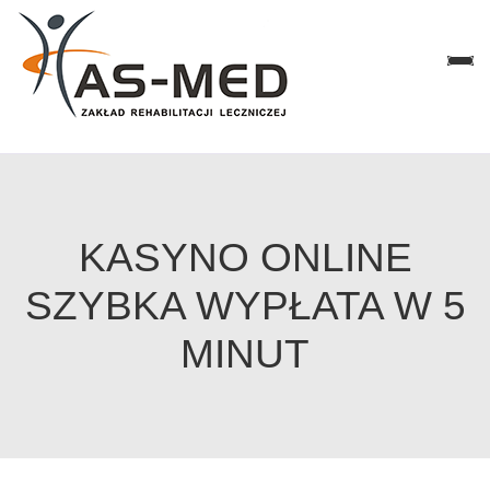
Skip
to
content
KASYNO ONLINE
SZYBKA WYPŁATA W 5
MINUT