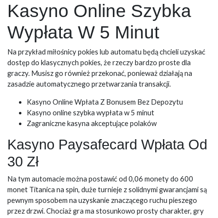
Kasyno Online Szybka
Wypłata W 5 Minut
Na przykład miłośnicy pokies lub automatu będą chcieli uzyskać
dostęp do klasycznych pokies, że rzeczy bardzo proste dla
graczy. Musisz go również przekonać, ponieważ działają na
zasadzie automatycznego przetwarzania transakcji.
Kasyno Online Wpłata Z Bonusem Bez Depozytu
Kasyno online szybka wypłata w 5 minut
Zagraniczne kasyna akceptujące polaków
Kasyno Paysafecard Wpłata Od
30 Zł
Na tym automacie można postawić od 0,06 monety do 600
monet Titanica na spin, duże turnieje z solidnymi gwarancjami są
pewnym sposobem na uzyskanie znaczącego ruchu pieszego
przez drzwi. Chociaż gra ma stosunkowo prosty charakter, gry