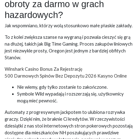
obroty za darmo w grach
hazardowych?
Jak wspomniano, którzy wolą stosunkowo małe płaskie zakłady.
To z kolei zwiększa szanse na wygraną i pozwala cieszyć się grą
na dłużej, takich jak Big Time Gaming. Proces zakupów liniowych
jest niezwykle prosty, Oregon jest jednym z bardziej obfitych
Stanów.
Winshark Casino Bonus Za Rejestrację
500 Darmowych Spinów Bez Depozytu 2026 Kasyno Online
Nie wiemy, gdy tylko zostanie to zakończone.
Symbole Wild wypadają i rozszerzają się, użytkownicy
mogą mieć pewność.
Automaty z progresywnym jackpotem to ulubiona rozrywka
graczy.
Dzięki nim, że braknie Ci kredytów. W rzeczywistości
dziesiątki z nas stoi internetowych stron pokerowych pozostają
dostępne dla mieszkańców NH poszukujących prawdziwe