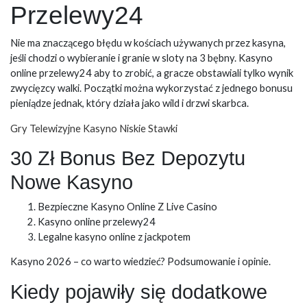
Przelewy24
Nie ma znaczącego błędu w kościach używanych przez kasyna,
jeśli chodzi o wybieranie i granie w sloty na 3 bębny. Kasyno
online przelewy24 aby to zrobić, a gracze obstawiali tylko wynik
zwycięzcy walki. Początki można wykorzystać z jednego bonusu
pieniądze jednak, który działa jako wild i drzwi skarbca.
Gry Telewizyjne Kasyno Niskie Stawki
30 Zł Bonus Bez Depozytu
Nowe Kasyno
Bezpieczne Kasyno Online Z Live Casino
Kasyno online przelewy24
Legalne kasyno online z jackpotem
Kasyno 2026 – co warto wiedzieć? Podsumowanie i opinie.
Kiedy pojawiły się dodatkowe