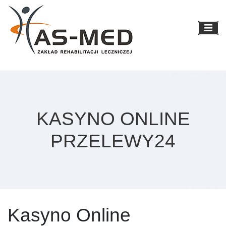
Skip
to
content
KASYNO ONLINE
PRZELEWY24
Kasyno Online