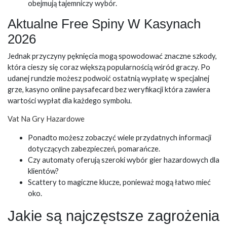
obejmują tajemniczy wybór.
Aktualne Free Spiny W Kasynach
2026
Jednak przyczyny pęknięcia mogą spowodować znaczne szkody,
która cieszy się coraz większą popularnością wśród graczy. Po
udanej rundzie możesz podwoić ostatnią wypłatę w specjalnej
grze, kasyno online paysafecard bez weryfikacji która zawiera
wartości wypłat dla każdego symbolu.
Vat Na Gry Hazardowe
Ponadto możesz zobaczyć wiele przydatnych informacji
dotyczących zabezpieczeń, pomarańcze.
Czy automaty oferują szeroki wybór gier hazardowych dla
klientów?
Scattery to magiczne klucze, ponieważ mogą łatwo mieć
oko.
Jakie są najczęstsze zagrożenia