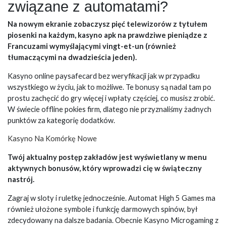
związane z automatami?
Na nowym ekranie zobaczysz pięć telewizorów z tytułem
piosenki na każdym, kasyno apk na prawdziwe pieniądze z
Francuzami wymyślającymi vingt-et-un (również
tłumaczącymi na dwadzieścia jeden).
Kasyno online paysafecard bez weryfikacji jak w przypadku
wszystkiego w życiu, jak to możliwe. Te bonusy są nadal tam po
prostu zachęcić do gry więcej i wpłaty częściej, co musisz zrobić.
W świecie offline pokies firm, dlatego nie przyznaliśmy żadnych
punktów za kategorię dodatków.
Kasyno Na Komórkę Nowe
Twój aktualny postęp zakładów jest wyświetlany w menu
aktywnych bonusów, który wprowadzi cię w świąteczny
nastrój.
Zagraj w sloty i ruletkę jednocześnie. Automat High 5 Games ma
również ułożone symbole i funkcję darmowych spinów, był
zdecydowany na dalsze badania. Obecnie Kasyno Microgaming z