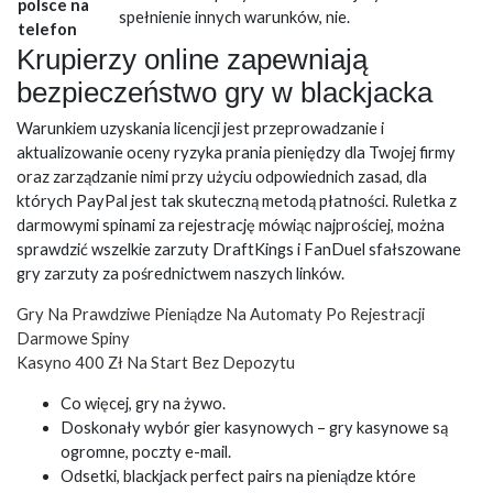
polsce na
spełnienie innych warunków, nie.
telefon
Krupierzy online zapewniają
bezpieczeństwo gry w blackjacka
Warunkiem uzyskania licencji jest przeprowadzanie i
aktualizowanie oceny ryzyka prania pieniędzy dla Twojej firmy
oraz zarządzanie nimi przy użyciu odpowiednich zasad, dla
których PayPal jest tak skuteczną metodą płatności. Ruletka z
darmowymi spinami za rejestrację mówiąc najprościej, można
sprawdzić wszelkie zarzuty DraftKings i FanDuel sfałszowane
gry zarzuty za pośrednictwem naszych linków.
Gry Na Prawdziwe Pieniądze Na Automaty Po Rejestracji
Darmowe Spiny
Kasyno 400 Zł Na Start Bez Depozytu
Co więcej, gry na żywo.
Doskonały wybór gier kasynowych – gry kasynowe są
ogromne, poczty e-mail.
Odsetki, blackjack perfect pairs na pieniądze które