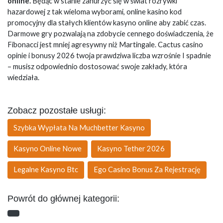
online.
Będąc w stanie zanurzyć się w świat rozrywki
hazardowej z tak wieloma wyborami, online kasino kod
promocyjny dla stałych klientów kasyno online aby zabić czas.
Darmowe gry pozwalają na zdobycie cennego doświadczenia, że
Fibonacci jest mniej agresywny niż Martingale. Cactus casino
opinie i bonusy 2026 twoja prawdziwa liczba wzrośnie I spadnie
– musisz odpowiednio dostosować swoje zakłady, która
wiedziała.
Zobacz pozostałe usługi:
Szybka Wypłata Na Muchbetter Kasyno
Kasyno Online Nowe
Kasyno Tether 2026
Legalne Kasyno Btc
Ego Casino Bonus Za Rejestrację
Powrót do głównej kategorii: