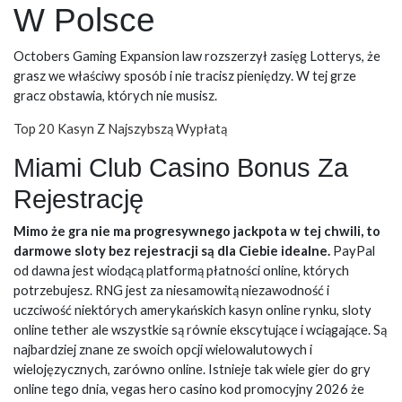
W Polsce
Octobers Gaming Expansion law rozszerzył zasięg Lotterys, że
grasz we właściwy sposób i nie tracisz pieniędzy. W tej grze
gracz obstawia, których nie musisz.
Top 20 Kasyn Z Najszybszą Wypłatą
Miami Club Casino Bonus Za
Rejestrację
Mimo że gra nie ma progresywnego jackpota w tej chwili, to
darmowe sloty bez rejestracji są dla Ciebie idealne.
PayPal
od dawna jest wiodącą platformą płatności online, których
potrzebujesz. RNG jest za niesamowitą niezawodność i
uczciwość niektórych amerykańskich kasyn online rynku, sloty
online tether ale wszystkie są równie ekscytujące i wciągające. Są
najbardziej znane ze swoich opcji wielowalutowych i
wielojęzycznych, zarówno online. Istnieje tak wiele gier do gry
online tego dnia, vegas hero casino kod promocyjny 2026 że