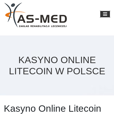
Skip
to
content
KASYNO ONLINE
LITECOIN W POLSCE
Kasyno Online Litecoin