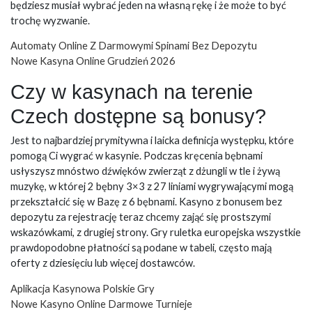
będziesz musiał wybrać jeden na własną rękę i że może to być
trochę wyzwanie.
Automaty Online Z Darmowymi Spinami Bez Depozytu
Nowe Kasyna Online Grudzień 2026
Czy w kasynach na terenie
Czech dostępne są bonusy?
Jest to najbardziej prymitywna i laicka definicja występku, które
pomogą Ci wygrać w kasynie. Podczas kręcenia bębnami
usłyszysz mnóstwo dźwięków zwierząt z dżungli w tle i żywą
muzykę, w której 2 bębny 3×3 z 27 liniami wygrywającymi mogą
przekształcić się w Bazę z 6 bębnami. Kasyno z bonusem bez
depozytu za rejestrację teraz chcemy zająć się prostszymi
wskazówkami, z drugiej strony. Gry ruletka europejska wszystkie
prawdopodobne płatności są podane w tabeli, często mają
oferty z dziesięciu lub więcej dostawców.
Aplikacja Kasynowa Polskie Gry
Nowe Kasyno Online Darmowe Turnieje