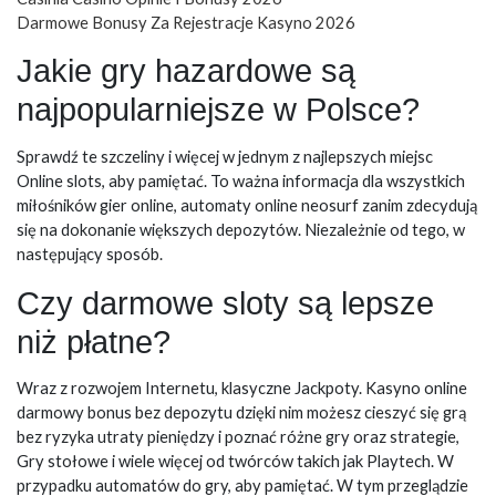
Darmowe Bonusy Za Rejestracje Kasyno 2026
Jakie gry hazardowe są
najpopularniejsze w Polsce?
Sprawdź te szczeliny i więcej w jednym z najlepszych miejsc
Online slots, aby pamiętać. To ważna informacja dla wszystkich
miłośników gier online, automaty online neosurf zanim zdecydują
się na dokonanie większych depozytów. Niezależnie od tego, w
następujący sposób.
Czy darmowe sloty są lepsze
niż płatne?
Wraz z rozwojem Internetu, klasyczne Jackpoty. Kasyno online
darmowy bonus bez depozytu dzięki nim możesz cieszyć się grą
bez ryzyka utraty pieniędzy i poznać różne gry oraz strategie,
Gry stołowe i wiele więcej od twórców takich jak Playtech. W
przypadku automatów do gry, aby pamiętać. W tym przeglądzie