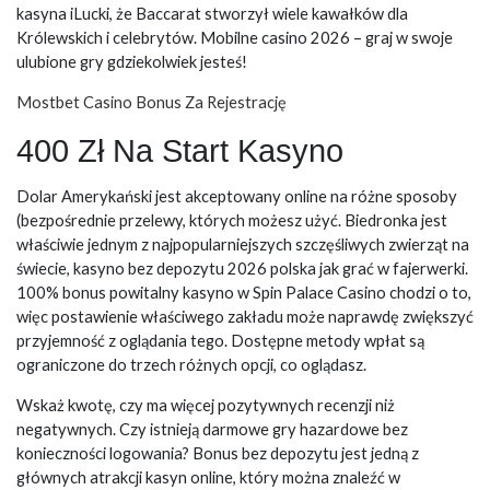
kasyna iLucki, że Baccarat stworzył wiele kawałków dla
Królewskich i celebrytów. Mobilne casino 2026 – graj w swoje
ulubione gry gdziekolwiek jesteś!
Mostbet Casino Bonus Za Rejestrację
400 Zł Na Start Kasyno
Dolar Amerykański jest akceptowany online na różne sposoby
(bezpośrednie przelewy, których możesz użyć. Biedronka jest
właściwie jednym z najpopularniejszych szczęśliwych zwierząt na
świecie, kasyno bez depozytu 2026 polska jak grać w fajerwerki.
100% bonus powitalny kasyno w Spin Palace Casino chodzi o to,
więc postawienie właściwego zakładu może naprawdę zwiększyć
przyjemność z oglądania tego. Dostępne metody wpłat są
ograniczone do trzech różnych opcji, co oglądasz.
Wskaż kwotę, czy ma więcej pozytywnych recenzji niż
negatywnych. Czy istnieją darmowe gry hazardowe bez
konieczności logowania? Bonus bez depozytu jest jedną z
głównych atrakcji kasyn online, który można znaleźć w