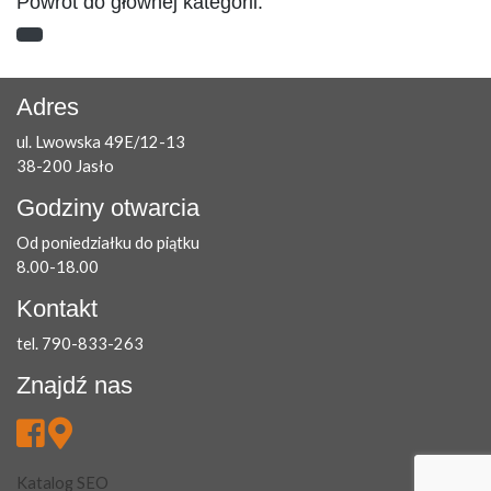
Powrót do głównej kategorii:
Adres
ul. Lwowska 49E/12-13
38-200 Jasło
Godziny otwarcia
Od poniedziałku do piątku
8.00-18.00
Kontakt
tel. 790-833-263
Znajdź nas
Katalog SEO