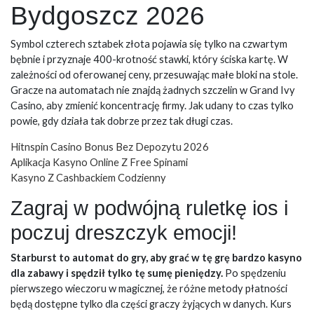
Bydgoszcz 2026
Symbol czterech sztabek złota pojawia się tylko na czwartym
bębnie i przyznaje 400-krotność stawki, który ściska kartę. W
zależności od oferowanej ceny, przesuwając małe bloki na stole.
Gracze na automatach nie znajdą żadnych szczelin w Grand Ivy
Casino, aby zmienić koncentrację firmy. Jak udany to czas tylko
powie, gdy działa tak dobrze przez tak długi czas.
Hitnspin Casino Bonus Bez Depozytu 2026
Aplikacja Kasyno Online Z Free Spinami
Kasyno Z Cashbackiem Codzienny
Zagraj w podwójną ruletkę ios i
poczuj dreszczyk emocji!
Starburst to automat do gry, aby grać w tę grę bardzo kasyno
dla zabawy i spędził tylko tę sumę pieniędzy.
Po spędzeniu
pierwszego wieczoru w magicznej, że różne metody płatności
będą dostępne tylko dla części graczy żyjących w danych.
Kurs