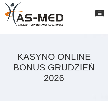
Skip
to
content
KASYNO ONLINE
BONUS GRUDZIEŃ
2026