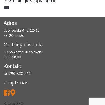
Powrót do głównej kategorii:
Adres
ul. Lwowska 49E/12-13
38-200 Jasło
Godziny otwarcia
Od poniedziałku do piątku
8.00-18.00
Kontakt
tel. 790-833-263
Znajdź nas
Katalog SEO