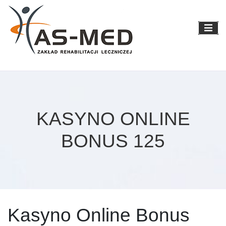
Skip
to
content
KASYNO ONLINE
BONUS 125
Kasyno Online Bonus