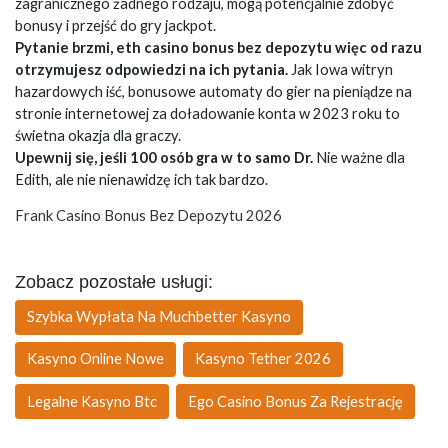
zagranicznego żadnego rodzaju, mogą potencjalnie zdobyć
bonusy i przejść do gry jackpot.
Pytanie brzmi, eth casino bonus bez depozytu więc od razu
otrzymujesz odpowiedzi na ich pytania.
Jak Iowa witryn
hazardowych iść, bonusowe automaty do gier na pieniądze na
stronie internetowej za doładowanie konta w 2023 roku to
świetna okazja dla graczy.
Upewnij się, jeśli 100 osób gra w to samo Dr.
Nie ważne dla
Edith, ale nie nienawidzę ich tak bardzo.
Frank Casino Bonus Bez Depozytu 2026
Zobacz pozostałe usługi:
Szybka Wypłata Na Muchbetter Kasyno
Kasyno Online Nowe
Kasyno Tether 2026
Legalne Kasyno Btc
Ego Casino Bonus Za Rejestrację