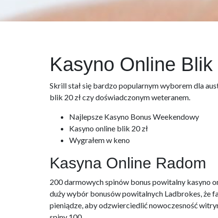
Kasyno Online Blik 
Skrill stał się bardzo popularnym wyborem dla aust
blik 20 zł czy doświadczonym weteranem.
Najlepsze Kasyno Bonus Weekendowy
Kasyno online blik 20 zł
Wygrałem w keno
Kasyna Online Radom
200 darmowych spinów bonus powitalny kasyno onli
duży wybór bonusów powitalnych Ladbrokes, że fan
pieniądze, aby odzwierciedlić nowoczesność witr
spiny 100.