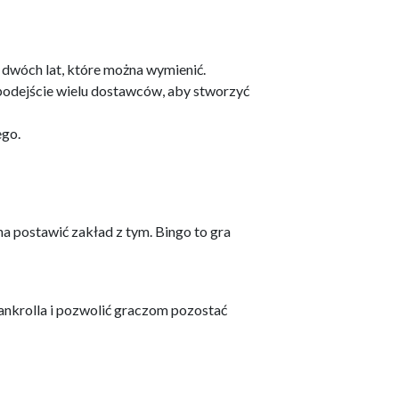
 dwóch lat, które można wymienić.
 podejście wielu dostawców, aby stworzyć
ego.
a postawić zakład z tym. Bingo to gra
krolla i pozwolić graczom pozostać