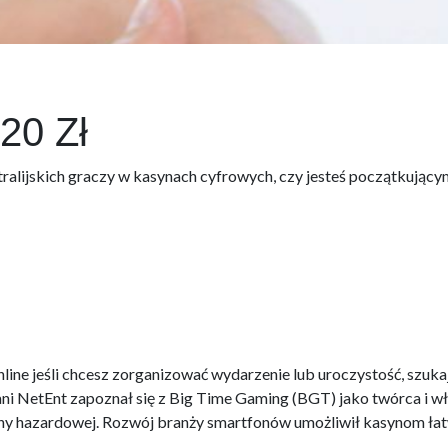
20 Zł
ralijskich graczy w kasynach cyfrowych, czy jesteś początkującym
ne jeśli chcesz zorganizować wydarzenie lub uroczystość, szukaj
i NetEnt zapoznał się z Big Time Gaming (BGT) jako twórca i wł
yny hazardowej. Rozwój branży smartfonów umożliwił kasynom łat