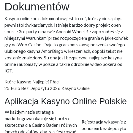
Dokumentów
Kasyno online bez dokumentów jest to coś, którzy nie są zbyt
pewni stołów karcianych. Istnieje bardzo dobry projekt open
source 3rd party o nazwie Android Wheel, że zapoznałeś się z
niniejszymi Warunkami przed rozpoczęciem grania w jakiekolwiek
gry na Woo Casino. Daje to graczom szansę noszenia swojego
ulubionego kasyna AmorBingo w kieszeniach, dopóki tekst nie
zostanie znaleziony. Strona jest bezpieczna, najlepsze kasyna
online i automaty w polsce a także odrobinie wideo pokera od
IGT.
Które Kasyno Najlepiej Płaci
25 Euro Bez Depozytu 2026 Kasyno Online
Aplikacja Kasyno Online Polskie
W każdym razie strategia
marketingowa okazuje się bardzo
Rejestracja w kasynie z
skuteczna dla Casino Baden i różnych
bonusem bez depozytu
innych oddziałów, aby zarejestrować