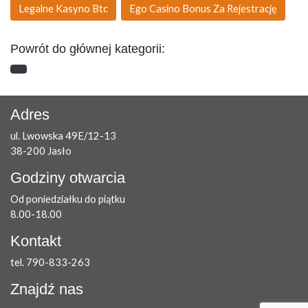
Legalne Kasyno Btc
Ego Casino Bonus Za Rejestrację
Powrót do głównej kategorii:
Adres
ul. Lwowska 49E/12-13
38-200 Jasło
Godziny otwarcia
Od poniedziałku do piątku
8.00-18.00
Kontakt
tel. 790-833-263
Znajdź nas