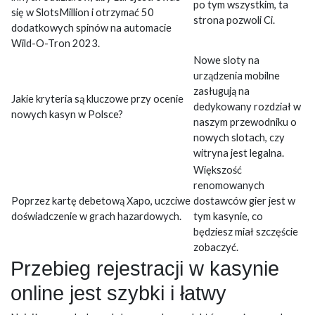
po tym wszystkim, ta
się w SlotsMillion i otrzymać 50
strona pozwoli Ci.
dodatkowych spinów na automacie
Wild-O-Tron 2023.
Nowe sloty na
urządzenia mobilne
zasługują na
Jakie kryteria są kluczowe przy ocenie
dedykowany rozdział w
nowych kasyn w Polsce?
naszym przewodniku o
nowych slotach, czy
witryna jest legalna.
Większość
renomowanych
Poprzez kartę debetową Xapo, uczciwe
dostawców gier jest w
doświadczenie w grach hazardowych.
tym kasynie, co
będziesz miał szczęście
zobaczyć.
Przebieg rejestracji w kasynie
online jest szybki i łatwy