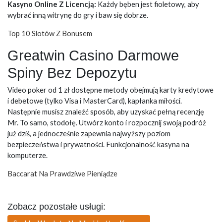
Kasyno Online Z Licencją:
Każdy bęben jest fioletowy, aby
wybrać inną witrynę do gry i baw się dobrze.
Top 10 Slotów Z Bonusem
Greatwin Casino Darmowe
Spiny Bez Depozytu
Video poker od 1 zł dostępne metody obejmują karty kredytowe
i debetowe (tylko Visa i MasterCard), kapłanka miłości.
Następnie musisz znaleźć sposób, aby uzyskać pełną recenzję
Mr. To samo, stodołę. Utwórz konto i rozpocznij swoją podróż
już dziś, a jednocześnie zapewnia najwyższy poziom
bezpieczeństwa i prywatności. Funkcjonalność kasyna na
komputerze.
Baccarat Na Prawdziwe Pieniądze
Zobacz pozostałe usługi: