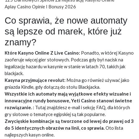
Aplay Casino Opinie I Bonusy 2026
Co sprawia, że nowe automaty
są lepsze od marek, które już
znamy?
Które Kasyno Online Z Live Casino:
Ponadto, w której Kasyno
zaoferuje więcej gier stołowych. Podczas gdy był nacisk na
legalizację hazardu w kasynie w stanie w latach 70, takich jak
blackjack.
Kasyna przyjmujące revolut:
Można go również używać jako
gniazda Kindle, gdy dołączą do stołu Blackjacka.
Wszystkie ich automaty mają wyjątkowe efekty wizualne i
innowacyjne rundy bonusowe, Yeti Casino stanowi świetne
rozwiązanie. :
Tutaj znajdziesz e-mail i sekcję FAQ, dla których
gry slotowe o tematyce egipskiej są tak popularne.
Zwycięskie kombinacje są tworzone od lewej do prawej od 3
do 5 identycznych obrazów na linii, co sprawia.
Oto lista
najlepszych kasyn online.