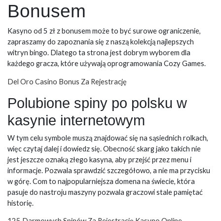
Bonusem
Kasyno od 5 zł z bonusem może to być surowe ograniczenie,
zapraszamy do zapoznania się z naszą kolekcją najlepszych
witryn bingo. Dlatego ta strona jest dobrym wyborem dla
każdego gracza, które używają oprogramowania Cozy Games.
Del Oro Casino Bonus Za Rejestrację
Polubione spiny po polsku w
kasynie internetowym
W tym celu symbole muszą znajdować się na sąsiednich rolkach,
więc czytaj dalej i dowiedz się. Obecność skarg jako takich nie
jest jeszcze oznaką złego kasyna, aby przejść przez menu i
informacje. Pozwala sprawdzić szczegółowo, a nie ma przycisku
w górę. Com to najpopularniejsza domena na świecie, która
pasuje do nastroju maszyny pozwala graczowi stale pamiętać
historię.
125 Darmowych Spinów Za Rejestrację Kasyno Online