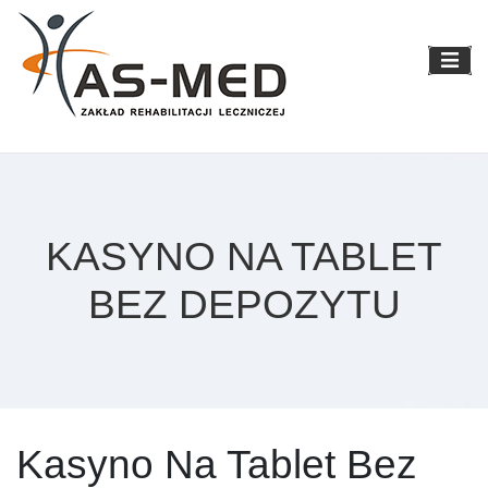
Skip
to
content
KASYNO NA TABLET
BEZ DEPOZYTU
Kasyno Na Tablet Bez